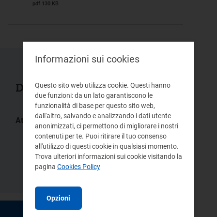
pdf 130 KB
Informazioni sui cookies
Documenti collegati
Questo sito web utilizza cookie. Questi hanno
due funzioni: da un lato garantiscono le
funzionalità di base per questo sito web,
dall'altro, salvando e analizzando i dati utente
Atti:
anonimizzati, ci permettono di migliorare i nostri
ARG/gas
ARG/elt
contenuti per te. Puoi ritirare il tuo consenso
79/09
188/08
ARG/com
all'utilizzo di questi cookie in qualsiasi momento.
DCO 39/07
15/08
Trova ulteriori informazioni sui cookie visitando la
Delibera/Provvedimento
pagina
Cookies Policy
183/07
Opzioni