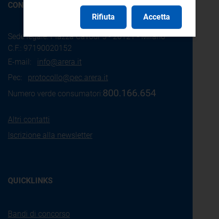
CONTATTI
Rifiuta
Accetta
Sede legale: Piazza Cavour 5 - 20121 - Milano
C.F.: 97190020152
E-mail:
info@arera.it
Pec:
protocollo@pec.arera.it
800.166.654
Numero verde consumatori:
Altri contatti
Iscrizione alla newsletter
QUICKLINKS
Bandi di concorso