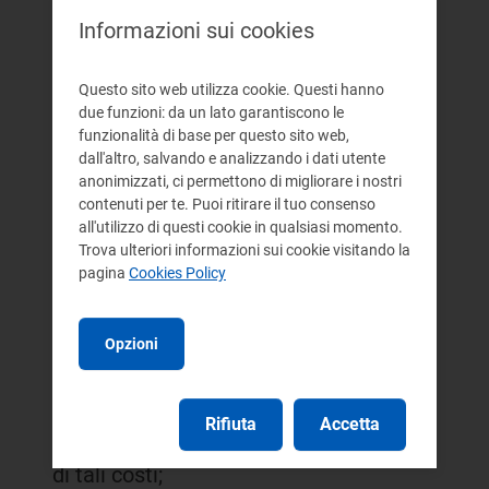
alinea impone ai distributori di
Informazioni sui cookies
energia elettrica e del gas naturale
Questo sito web utilizza cookie. Questi hanno
(di seguito: distributori) obblighi
due funzioni: da un lato garantiscono le
funzionalità di base per questo sito web,
informativi ben precisi, nei confronti
dall'altro, salvando e analizzando i dati utente
degli utenti del sistema, dai quali
anonimizzati, ci permettono di migliorare i nostri
contenuti per te. Puoi ritirare il tuo consenso
discendono necessariamente oneri
all'utilizzo di questi cookie in qualsiasi momento.
economici per i distributori stessi a
Trova ulteriori informazioni sui cookie visitando la
pagina
Cookies Policy
motivo delle risorse da dedicare a
tale servizio; e che la deliberazione
Opzioni
n. 157/07 rimanda ad ulteriore
provvedimento dell'Autorità la
Rifiuta
Accetta
definizione di norme per la copertura
di tali costi;