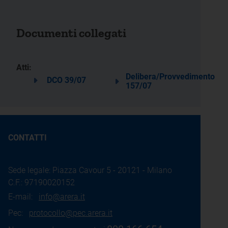
Documenti collegati
Atti:
Delibera/Provvedimento
DCO 39/07
157/07
CONTATTI
Sede legale: Piazza Cavour 5 - 20121 - Milano
C.F.: 97190020152
E-mail:
info@arera.it
Pec:
protocollo@pec.arera.it