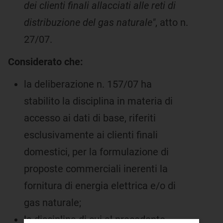
dei clienti finali allacciati alle reti di
distribuzione del gas naturale"
, atto n.
27/07.
Considerato che:
la deliberazione n. 157/07 ha
stabilito la disciplina in materia di
accesso ai dati di base, riferiti
esclusivamente ai clienti finali
domestici, per la formulazione di
proposte commerciali inerenti la
fornitura di energia elettrica e/o di
gas naturale;
la disciplina di cui al precedente