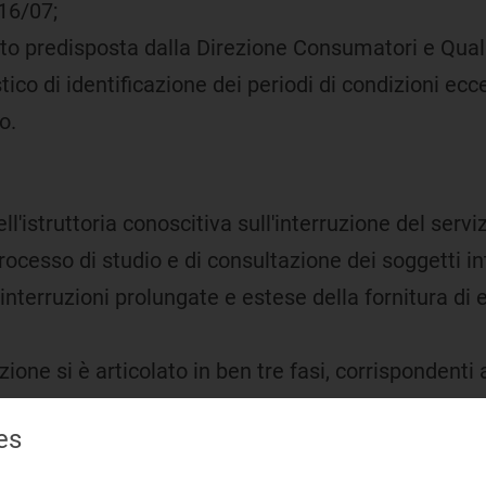
 16/07;
o predisposta dalla Direzione Consumatori e Qualità
tico di identificazione dei periodi di condizioni ec
o.
l'istruttoria conoscitiva sull'interruzione del servi
ocesso di studio e di consultazione dei soggetti in
interruzioni prolungate e estese della fornitura di
ione si è articolato in ben tre fasi, corrispondenti 
di osservazioni da parte dei soggetti interessati su
es
rruzioni prolungate e estese sono state riformulate,
vazioni pervenute dai soggetti interessati e tenen