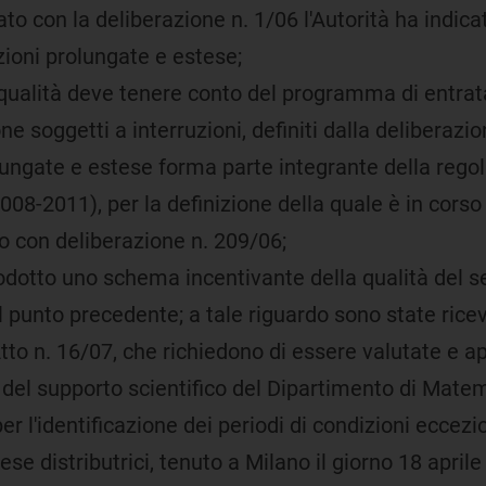
o con la deliberazione n. 1/06 l'Autorità ha indicat
ruzioni prolungate e estese;
qualità deve tenere conto del programma di entrata 
ne soggetti a interruzioni, definiti dalla deliberazi
lungate e estese forma parte integrante della regolaz
2008-2011), per la definizione della quale è in cor
o con deliberazione n. 209/06;
otto uno schema incentivante della qualità del serv
l punto precedente; a tale riguardo sono state rice
Atto n. 16/07, che richiedono di essere valutate e a
lsi del supporto scientifico del Dipartimento di Mate
er l'identificazione dei periodi di condizioni ecce
se distributrici, tenuto a Milano il giorno 18 april