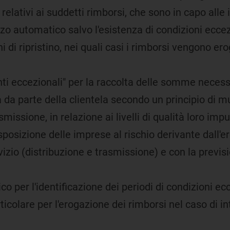
i relativi ai suddetti rimborsi, che sono in capo alle
zzo automatico salvo l'esistenza di condizioni eccez
di ripristino, nei quali casi i rimborsi vengono erog
ti eccezionali" per la raccolta delle somme necessar
 da parte della clientela secondo un principio di mu
smissione, in relazione ai livelli di qualità loro imput
sposizione delle imprese al rischio derivante dall'er
vizio (distribuzione e trasmissione) e con la previs
co per l'identificazione dei periodi di condizioni ecc
icolare per l'erogazione dei rimborsi nel caso di in