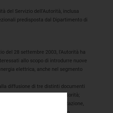
 del Servizio dell'Autorità, inclusa
cezionali predisposta dal Dipartimento di
zio del 28 settembre 2003, l'Autorità ha
teressati allo scopo di introdurre nuove
 energia elettrica, anche nel segmento
alla diffusione di tre distinti documenti
lle proposte presentate dall'Autorità;
 in esito a ogni fase di consultazione,
do altresì conto dell'obiettivo,