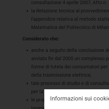
consultazione 4 aprile 2007, Atto n.
la Relazione tecnica al provvediment
l'appendice relativa al metodo statis
Matematica del Politecnico di Milan
Considerato che:
anche a seguito della conclusione del
avviato fin dal 2005 un complesso pr
forme di tutela dei consumatori per 
della trasmissione elettrica;
tale processo di studio e di consultaz
per la consultazione e alla raccolta 
Informazioni sui cooki
le proposte di regolazione delle inte
tenendo ampiamente conto delle osser