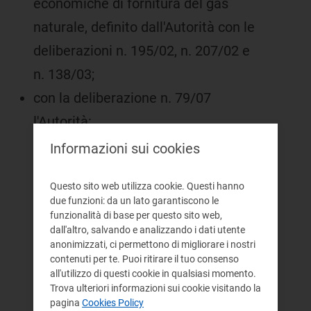
economiche di fornitura del gas
naturale, definito dall'Autorità con le
deliberazioni n. 195/02, n. 207/02 e
n. 138/03;
con la deliberazione n. 79/07
l'Autorità:
ha rideterminato i criteri per
Informazioni sui cookies
l'aggiornamento delle condizioni
Questo sito web utilizza cookie. Questi hanno
economiche di fornitura,
due funzioni: da un lato garantiscono le
riprovvedendo agli
funzionalità di base per questo sito web,
dall'altro, salvando e analizzando i dati utente
aggiornamenti relativi al periodo
anonimizzati, ci permettono di migliorare i nostri
contenuti per te. Puoi ritirare il tuo consenso
compreso tra l'1 gennaio 2005 ed
all'utilizzo di questi cookie in qualsiasi momento.
il 31 marzo 2007;
Trova ulteriori informazioni sui cookie visitando la
pagina
Cookies Policy
ha disposto, all'articolo 1, commi