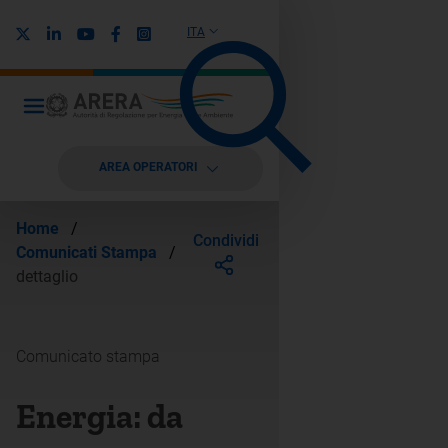
X
Linkedin
Youtube
Facebook
Instagram
ITA
AREA OPERATORI
Home
/
Condividi
Comunicati Stampa
/
dettaglio
Comunicato stampa
Energia: da