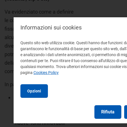
Va evidenziato come a definire
le condizioni economiche
Informazioni sui cookies
fissate dall'Autorità concorrano
alcune voci che, se
Questo sito web utilizza cookie. Questi hanno due funzioni: d
diversamente normate,
garantiscono le funzionalità di base per questo sito web, dall
potrebbero attenuare l'impatto
e analizzando i dati utente anonimizzati, ci permettono di migl
contenuti per te. Puoi ritirare il tuo consenso all'utilizzo di que
della variazione del prezzo dei
qualsiasi momento. Trova ulteriori informazioni sui cookie vis
combustibili.
pagina
Cookies Policy
In particolare:
Opzioni
gli incentivi per le fonti
rinnovabili ed assimilate.
Rifiuta
La quota destinata alle
‘nuove' fonti rinnovabili