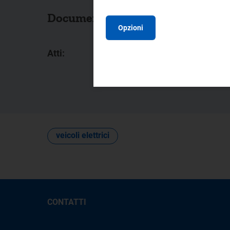
Documenti collegati
Opzioni
Atti:
A
A
veicoli elettrici
CONTATTI