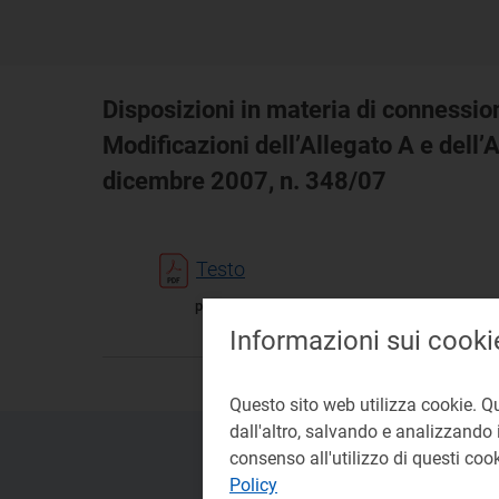
Disposizioni in materia di connession
Modificazioni dell’Allegato A e dell’A
dicembre 2007, n. 348/07
Testo
pdf 32 KB
Informazioni sui cooki
Questo sito web utilizza cookie. Q
dall'altro, salvando e analizzando i
consenso all'utilizzo di questi co
Policy