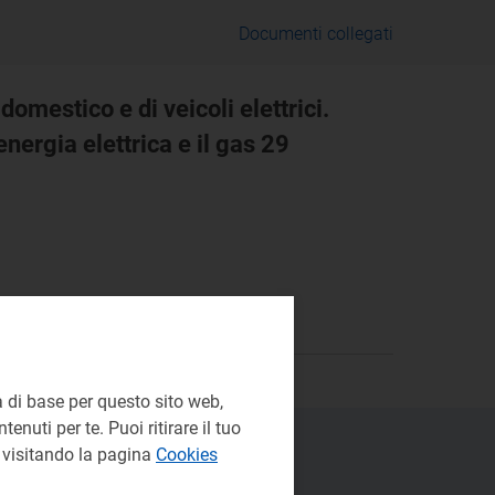
Documenti collegati
omestico e di veicoli elettrici.
energia elettrica e il gas 29
 di base per questo sito web,
enuti per te. Puoi ritirare il tuo
e visitando la pagina
Cookies