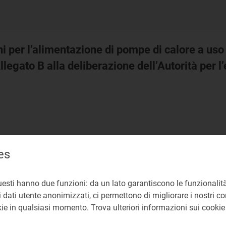
i per l’alimentazione di pompe di calore a uso d
llegato B alla deliberazione dell’Autorità per l’
es
uesti hanno due funzioni: da un lato garantiscono le funzionalità
 dati utente anonimizzati, ci permettono di migliorare i nostri cont
okie in qualsiasi momento. Trova ulteriori informazioni sui cooki