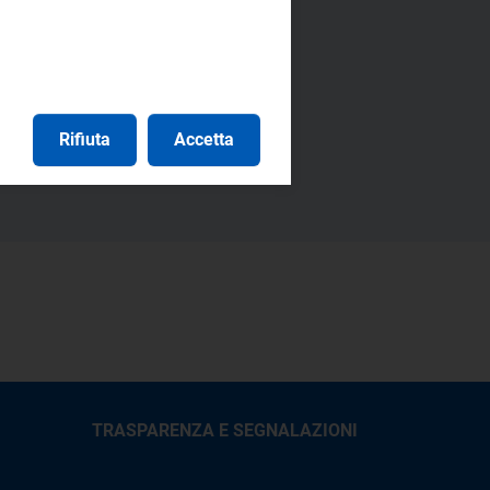
O 37/10
Rifiuta
Accetta
libera/Provvedimento 348/07
TRASPARENZA E SEGNALAZIONI