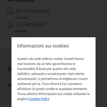
Altri documenti:
181-10argallnew.pdf
pdf 212 KB
181-10argalla.pdf
pdf 68 KB
Informazioni sui cookies
Questo sito web utilizza cookie. Questi hanno
due funzioni: da un lato garantiscono le
Documenti collegati
funzionalità di base per questo sito web,
dall'altro, salvando e analizzando i dati utente
anonimizzati, ci permettono di migliorare i nostri
contenuti per te. Puoi ritirare il tuo consenso
Atti:
all'utilizzo di questi cookie in qualsiasi momento.
66/2020/R/eel
128/2017/R/eel
Trova ulteriori informazioni sui cookie visitando la
ARG/elt
578/2013/R/eel
pagina
Cookies Policy
149/11
ARG/elt
ARG/elt