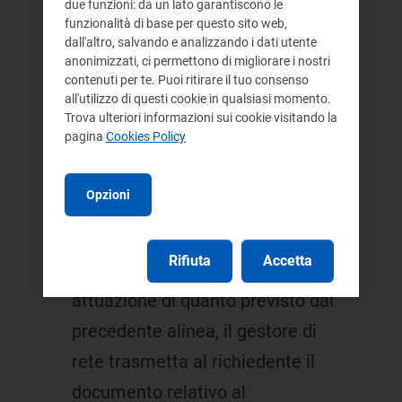
due funzioni: da un lato garantiscono le
connessione, il gestore di rete
funzionalità di base per questo sito web,
dall'altro, salvando e analizzando i dati utente
indichi alcune possibili date per
anonimizzati, ci permettono di migliorare i nostri
contenuti per te. Puoi ritirare il tuo consenso
l'attivazione della connessione; e
all'utilizzo di questi cookie in qualsiasi momento.
che tali date non devono essere
Trova ulteriori informazioni sui cookie visitando la
pagina
Cookies Policy
successive al decimo giorno
lavorativo dalla data di
Opzioni
completamento della
connessione;
Rifiuta
Accetta
al fine di garantire l'effettiva
attuazione di quanto previsto dal
precedente alinea, il gestore di
rete trasmetta al richiedente il
documento relativo al