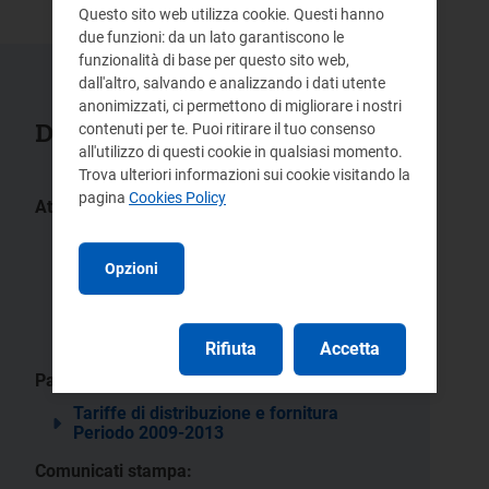
Questo sito web utilizza cookie. Questi hanno
due funzioni: da un lato garantiscono le
funzionalità di base per questo sito web,
dall'altro, salvando e analizzando i dati utente
anonimizzati, ci permettono di migliorare i nostri
Documenti collegati
contenuti per te. Puoi ritirare il tuo consenso
all'utilizzo di questi cookie in qualsiasi momento.
Trova ulteriori informazioni sui cookie visitando la
pagina
Cookies Policy
Atti:
ARG/com
ARG/com
130/11
88/11
ARG/com
ARG/elt
Opzioni
34/11
242/10
ARG/gas
184/09
Rifiuta
Accetta
Pagine:
Tariffe di distribuzione e fornitura
Periodo 2009-2013
Comunicati stampa: