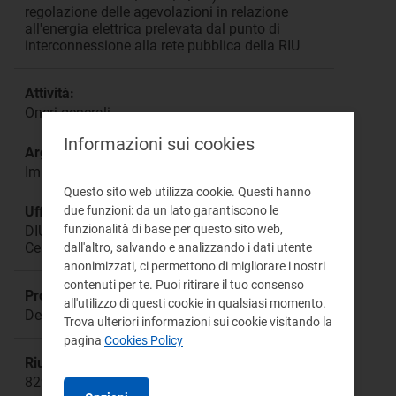
regolazione delle agevolazioni in relazione
all'energia elettrica prelevata dal punto di
interconnessione alla rete pubblica della RIU
Attività:
Oneri generali
Informazioni sui cookies
Argomento:
Imprese energivore
Questo sito web utilizza cookie. Questi hanno
due funzioni: da un lato garantiscono le
Ufficio responsabile:
funzionalità di base per questo sito web,
DIUC Direzione Infrastrutture, Unbundling e
Certificazione
dall'altro, salvando e analizzando i dati utente
anonimizzati, ci permettono di migliorare i nostri
contenuti per te. Puoi ritirare il tuo consenso
Procedimento:
all'utilizzo di questi cookie in qualsiasi momento.
Deliberazione 168/2013/R/eel
Trova ulteriori informazioni sui cookie visitando la
pagina
Cookies Policy
Riunione:
829