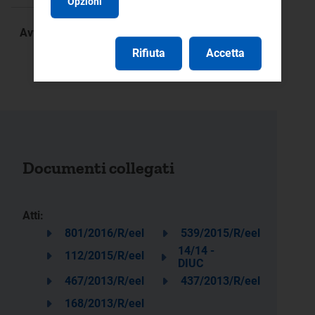
Opzioni
Avvisi:
Rifiuta
Accetta
Errata corrige
Documenti collegati
Atti:
801/2016/R/eel
539/2015/R/eel
14/14 -
112/2015/R/eel
DIUC
467/2013/R/eel
437/2013/R/eel
168/2013/R/eel