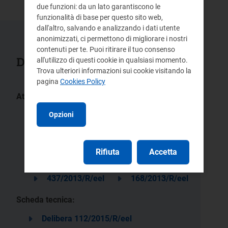
due funzioni: da un lato garantiscono le
funzionalità di base per questo sito web,
dall'altro, salvando e analizzando i dati utente
anonimizzati, ci permettono di migliorare i nostri
contenuti per te. Puoi ritirare il tuo consenso
Documenti collegati
all'utilizzo di questi cookie in qualsiasi momento.
Trova ulteriori informazioni sui cookie visitando la
pagina
Cookies Policy
Atti:
10/2016 -
677/2016/R/eel
DIUC
Opzioni
668/2015/R/eel
452/2015/R/eel
7/2015 -
160/2015/R/eel
DIUC
Rifiuta
Accetta
385/2014/R/eel
467/2013/R/eel
437/2013/R/eel
168/2013/R/eel
Scheda tecnica:
Delibera 112/2015/R/eel