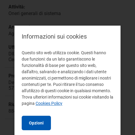
Attività:
Oneri generali di sistema
Argomento:
Aggiornamento
Informazioni sui cookies
Ufficio responsabile:
Questo sito web utilizza cookie. Questi hanno
DIUC Direzione Infrastrutture, Unbundling e
Certificazione
due funzioni: da un lato garantiscono le
funzionalità di base per questo sito web,
dall'altro, salvando e analizzando i dati utente
Procedimento:
anonimizzati, ci permettono di migliorare i nostri
Deliberazioni: ARG/elt 199/11; 514/2013/R/gas;
contenuti per te. Puoi ritirare il tuo consenso
573/2013/R/gas
all'utilizzo di questi cookie in qualsiasi momento.
Trova ulteriori informazioni sui cookie visitando la
pagina
Cookies Policy
Riunione:
884bis
Opzioni