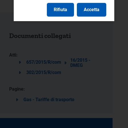
Rifiuta
Accetta
Documenti collegati
Atti:
16/2015 -
657/2015/R/com
DMEG
302/2015/R/com
Pagine:
Gas - Tariffe di trasporto