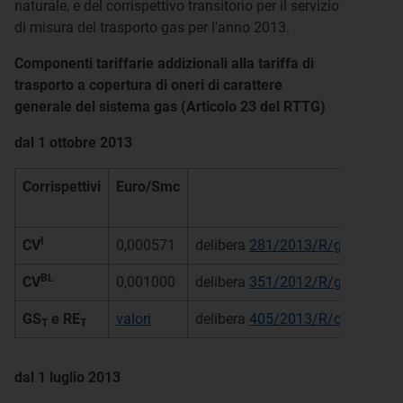
naturale, e del corrispettivo transitorio per il servizio
di misura del trasporto gas per l'anno 2013.
Componenti tariffarie addizionali alla tariffa di
trasporto a copertura di oneri di carattere
generale del sistema gas (Articolo 23 del RTTG)
dal 1 ottobre 2013
Corrispettivi
Euro/Smc
I
CV
0,000571
delibera
281/2013/R/gas
BL
CV
0,001000
delibera
351/2012/R/gas
GS
e RE
valori
delibera
405/2013/R/com
T
T
dal 1 luglio 2013