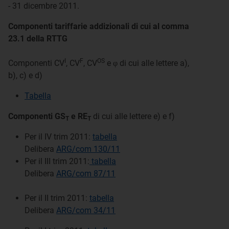
- 31 dicembre 2011.
Componenti tariffarie addizionali di cui al comma
23.1 della RTTG
I
F
OS
Componenti CV
, CV
, CV
e φ di cui alle lettere a),
b), c) e d)
Tabella
Componenti GS
e RE
di cui alle lettere e) e f)
T
T
Per il IV trim 2011:
tabella
Delibera
ARG/com 130/11
Per il III trim 2011:
tabella
Delibera
ARG/com 87/11
Per il II trim 2011:
tabella
Delibera
ARG/com 34/11