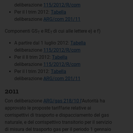
deliberazione
115/2012/R/com
Per il I trim 2012:
Tabella
deliberazione
ARG/com 201/11
Componenti GS
e RE
di cui alle lettere e) e f)
T
T
A partire dal 1 luglio 2012:
Tabella
deliberazione
115/2012/R/com
Per il II trim 2012:
Tabella
deliberazione
115/2012/R/com
Per il I trim 2012:
Tabella
deliberazione
ARG/com 201/11
2011
Con deliberazione
ARG/gas 218/10 l
'Autorità ha
approvato le proposte tariffarie relative ai
corrispettivi di trasporto e dispacciamento del gas
naturale, e del corrispettivo transitorio per il servizio
di misura del trasporto gas per il periodo 1 gennaio