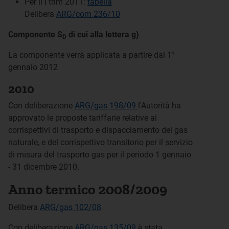
Per il I trim 2011:
tabella
Delibera
ARG/com 236/10
Componente S
di cui alla lettera g)
D
La componente verrà applicata a partire dal 1°
gennaio 2012
2010
Con deliberazione
ARG/gas 198/09
l'Autorità ha
approvato le proposte tariffarie relative ai
corrispettivi di trasporto e dispacciamento del gas
naturale, e del corrispettivo transitorio per il servizio
di misura del trasporto gas per il periodo 1 gennaio
- 31 dicembre 2010.
Anno termico 2008/2009
Delibera
ARG/gas 102/08
Con deliberazione
ARG/gas 135/09
è stata