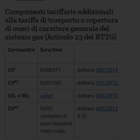
Componenti tariffarie addizionali
alla tariffa di trasporto a copertura
di oneri di carattere generale del
sistema gas (Articolo 23 del RTTG)
Corrispettivi
Euro/Smc
I
CV
0,000571
delibera
281/2013/R/gas
BL
CV
0,001000
delibera
351/2012/R/gas
GS
e RE
valori
delibera
641/2013/R/com
T
T
os
CV
0,095
delibera
641/2013/R/com
(
centesimi di
4.3)
euro/standard
metro cubo