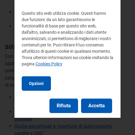
dei gasdotti
Tariffe di trasporto e dispacciamento del gas
Questo sito web utilizza cookie. Questi hanno
naturale
due funzioni: da un lato garantiscono le
funzionalità di base per questo sito web,
Quote percentuali a copertura di autoconsumi,
dall'altro, salvando e analizzando i dati utente
perdite e GNC
anonimizzati, ci permettono di migliorare i nostri
2014
contenuti per te. Puoi ritirare il tuo consenso
all'utilizzo di questi cookie in qualsiasi momento.
Con la delibera
603/2013/R/gas
l'Autorità ha
Trova ulteriori informazioni sui cookie visitando la
approvato le proposte tariffarie relative ai
pagina
Cookies Policy
corrispettivi di trasporto e dispacciamento del gas
naturale, e del corrispettivo transitorio per il servizio
Opzioni
di misura del trasporto gas per l'anno 2014.
Punti di entrata e uscita dalla rete nazionale
dei gasdotti
Rifiuta
Accetta
Tariffe di trasporto e dispacciamento del gas
naturale
Quote percentuali a copertura di autoconsumi,
perdite e GNC