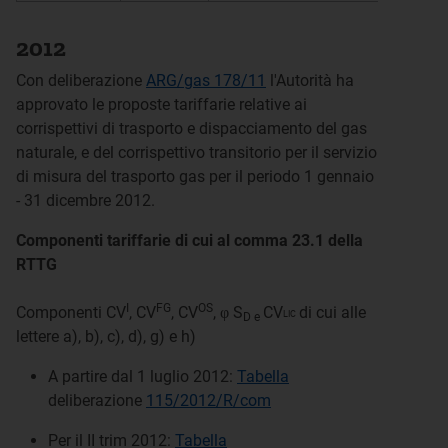
2012
Con deliberazione
ARG/gas 178/11
l'Autorità ha
approvato le proposte tariffarie relative ai
corrispettivi di trasporto e dispacciamento del gas
naturale, e del corrispettivo transitorio per il servizio
di misura del trasporto gas per il periodo 1 gennaio
- 31 dicembre 2012.
Componenti tariffarie di cui al comma 23.1 della
RTTG
I
FG
OS
Componenti CV
, CV
, CV
, φ S
CV
di cui alle
LIC
D e
lettere a), b), c), d), g)
e h)
A partire dal 1 luglio 2012:
Tabella
deliberazione
115/2012/R/com
Per il II trim 2012:
Tabella