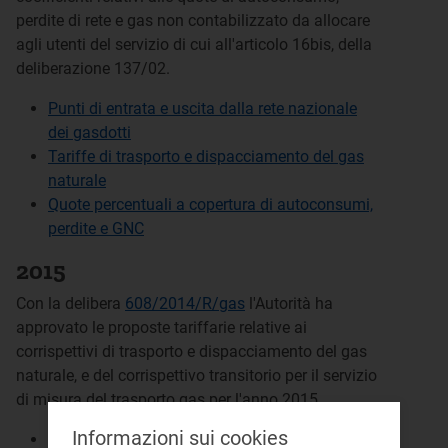
perdite di rete e gas non contabilizzato da allocare
agli utenti del servizio di cui all'articolo 16bis, della
deliberazione 137/02.
Punti di entrata e uscita dalla rete nazionale
dei gasdotti
Tariffe di trasporto e dispacciamento del gas
naturale
Quote percentuali a copertura di autoconsumi,
perdite e GNC
2015
Con la delibera
608/2014/R/gas
l'Autorità ha
approvato le proposte tariffarie relative ai
corrispettivi di trasporto e dispacciamento del gas
naturale, e del corrispettivo transitorio per il servizio
di misura del trasporto gas per l'anno 2015.
Informazioni sui cookies
Punti di entrata e uscita dalla rete nazionale