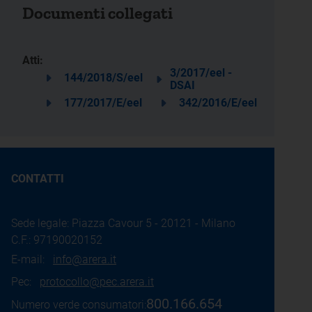
Documenti collegati
Atti:
3/2017/eel -
144/2018/S/eel
DSAI
177/2017/E/eel
342/2016/E/eel
CONTATTI
Sede legale: Piazza Cavour 5 - 20121 - Milano
C.F.: 97190020152
E-mail:
info@arera.it
Pec:
protocollo@pec.arera.it
800.166.654
Numero verde consumatori: