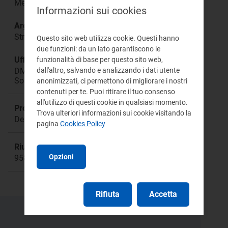
Mercato all’ingrosso
Informazioni sui cookies
Argomento:
Strategie di programmazione e offerta degli UDD
Questo sito web utilizza cookie. Questi hanno
due funzioni: da un lato garantiscono le
Ufficio responsabile:
funzionalità di base per questo sito web,
dall'altro, salvando e analizzando i dati utente
DMEA Direzione Mercati Energia all'Ingrosso e
Sostenibilità Ambientale
anonimizzati, ci permettono di migliorare i nostri
contenuti per te. Puoi ritirare il tuo consenso
all'utilizzo di questi cookie in qualsiasi momento.
Procedimento:
Trova ulteriori informazioni sui cookie visitando la
Deliberazione 342/2016/E/eel
pagina
Cookies Policy
Riunione:
Opzioni
958
Rifiuta
Accetta