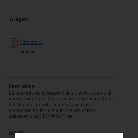
Allegati:
Allegato A
pdf 83 KB
Descrizione:
La presente deliberazione dispone l'adozione di
una misura prescrittiva nei confronti di un utente
del dispacciamento in prelievo in esito al
procedimento individuale avviato con la
deliberazione 342/2016/E/eel.
Attività: