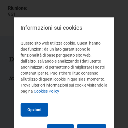
Riunione:
961
Informazioni sui cookies
Questo sito web utilizza cookie. Questi hanno
due funzioni: da un lato garantiscono le
funzionalità di base per questo sito web,
Documenti collegati
dall'altro, salvando e analizzando i dati utente
anonimizzati, ci permettono di migliorare i nostri
contenuti per te. Puoi ritirare il tuo consenso
Atti:
all'utilizzo di questi cookie in qualsiasi momento.
Trova ulteriori informazioni sui cookie visitando la
166/2017/E/eel
156/2017/E/eel
pagina
Cookies Policy
155/2017/E/eel
160/2017/E/eel
162/2017/E/eel
161/2017/E/eel
Opzioni
154/2017/E/eel
153/2017/E/eel
157/2017/E/eel
150/2017/E/eel