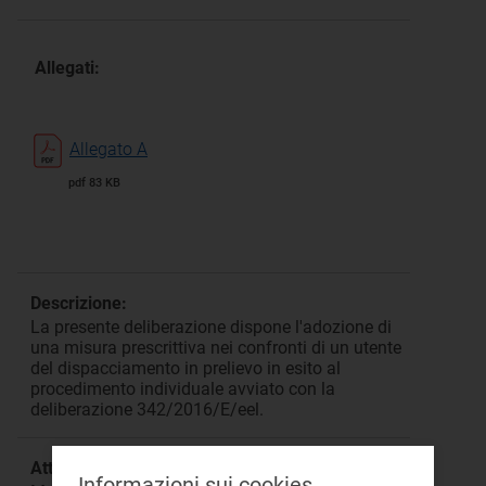
Allegati:
Allegato A
pdf 83 KB
Descrizione:
La presente deliberazione dispone l'adozione di
una misura prescrittiva nei confronti di un utente
del dispacciamento in prelievo in esito al
procedimento individuale avviato con la
deliberazione 342/2016/E/eel.
Attività:
Informazioni sui cookies