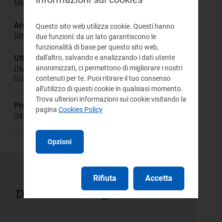
Mercato all'ingrosso
Argomento:
Questo sito web utilizza cookie. Questi hanno
Strategie di programmazione e offerta degli UDD
due funzioni: da un lato garantiscono le
funzionalità di base per questo sito web,
dall'altro, salvando e analizzando i dati utente
Ufficio responsabile:
anonimizzati, ci permettono di migliorare i nostri
DMEA Direzione Mercati Energia all'Ingrosso e
Sostenibilità Ambientale
contenuti per te. Puoi ritirare il tuo consenso
all'utilizzo di questi cookie in qualsiasi momento.
Trova ulteriori informazioni sui cookie visitando la
Procedimento:
pagina
Cookies Policy
342/2016/E/eel
Opzioni
Rifiuta
Accetta
Documenti collegati