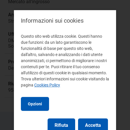
Mercato all’ingrosso
Argomento:
Informazioni sui cookies
Strategie di programmazione e offerta degli UDD
Ufficio responsabile:
Questo sito web utilizza cookie. Questi hanno
DMEA Direzione Mercati Energia all'Ingrosso e
due funzioni: da un lato garantiscono le
Sostenibilità Ambientale
funzionalità di base per questo sito web,
dall'altro, salvando e analizzando i dati utente
anonimizzati, ci permettono di migliorare i nostri
Procedimento:
contenuti per te. Puoi ritirare il tuo consenso
Deliberazione 342/2016/E/eel
all'utilizzo di questi cookie in qualsiasi momento.
Trova ulteriori informazioni sui cookie visitando la
Riunione:
pagina
Cookies Policy
958
Opzioni
Rifiuta
Accetta