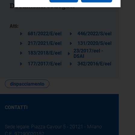
Documenti collegati
Atti:
681/2022/E/eel
446/2022/S/eel
217/2021/E/eel
131/2020/S/eel
23/2017/eel -
183/2018/E/eel
DSAI
177/2017/E/eel
342/2016/E/eel
dispacciamento
CONTATTI
Sede legale: Piazza Cavour 5 - 20121 - Milano
C.F.: 97190020152