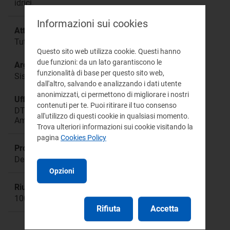
idrici.
Informazioni sui cookies
Attività:
Tutela degli utenti del servizio idrico integrato
Questo sito web utilizza cookie. Questi hanno
due funzioni: da un lato garantiscono le
Argomento:
funzionalità di base per questo sito web,
Sistema di tutele
dall'altro, salvando e analizzando i dati utente
anonimizzati, ci permettono di migliorare i nostri
Ufficio responsabile:
contenuti per te. Puoi ritirare il tuo consenso
DTSA Direzione Tutela Utenti dei Servizi
all'utilizzo di questi cookie in qualsiasi momento.
Ambientali
Trova ulteriori informazioni sui cookie visitando la
pagina
Cookies Policy
Procedimento:
Deliberazione 622/2017/E/idr
Opzioni
Riunione:
1005
Rifiuta
Accetta