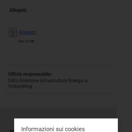
Allegati:
Allegato
xlsx 12 KB
Ufficio responsabile:
DIEU Direzione Infrastrutture Energia e
Unbundling
Informazioni sui cookies