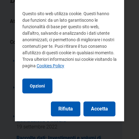
Documenti collegati
Questo sito web utilizza cookie. Questi hanno
due funzioni: da un lato garantiscono le
Atti:
funzionalità di base per questo sito web,
306/2019/R/eel
dall'altro, salvando e analizzando i dati utente
anonimizzati, ci permettono di migliorare i nostri
Comunicati operatori:
contenuti per te. Puoi ritirare il tuo consenso
Raccolta dati: Investimenti e volumi di
all'utilizzo di questi cookie in qualsiasi momento.
servizio erogato riferiti ai servizi di
Trova ulteriori informazioni sui cookie visitando la
distribuzione e misura
pagina
Cookies Policy
25 settembre 2025
Raccolta dati: Investimenti e volumi di
servizio erogato riferiti ai servizi di
Opzioni
distribuzione e misura
26 settembre 2024
Rifiuta
Accetta
Raccolte dati: Investimenti e volumi di
servizio erogato riferiti ai servizi di
distribuzione e misura
19 settembre 2022
Raccolte dati: Investimenti e volumi di