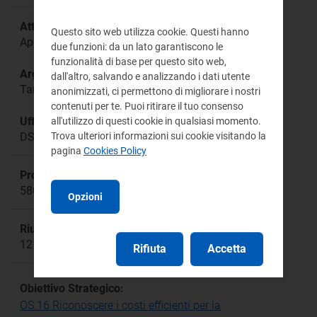
Attività:
Questo sito web utilizza cookie. Questi hanno
Approvazione tariffaria
due funzioni: da un lato garantiscono le
funzionalità di base per questo sito web,
Argomento:
dall'altro, salvando e analizzando i dati utente
Tariffe servizio idrico integrato
anonimizzati, ci permettono di migliorare i nostri
contenuti per te. Puoi ritirare il tuo consenso
Ufficio responsabile:
all'utilizzo di questi cookie in qualsiasi momento.
DSID Direzione Sistemi Idrici
Trova ulteriori informazioni sui cookie visitando la
pagina
Cookies Policy
Procedimento:
580/2019/R/idr, 457/2020/R/idr, 639/2021/R/idr
Opzioni
Riunione:
1219
Rifiuta
Accetta
Obiettivo Strategico:
OS.16 Riconoscere i costi efficienti per la