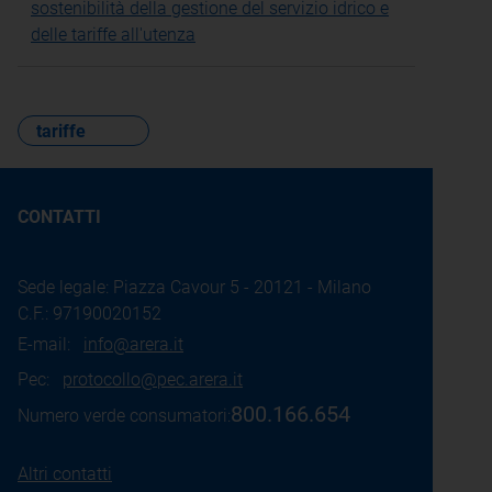
sostenibilità della gestione del servizio idrico e
delle tariffe all'utenza
tariffe
CONTATTI
Sede legale: Piazza Cavour 5 - 20121 - Milano
C.F.: 97190020152
E-mail:
info@arera.it
Pec:
protocollo@pec.arera.it
800.166.654
Numero verde consumatori:
Altri contatti