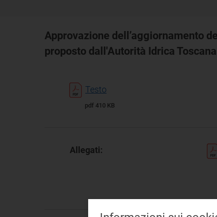
Approvazione dell’aggiornamento delle
proposto dall'Autorità Idrica Toscan
Testo
pdf 410 KB
Allegati: