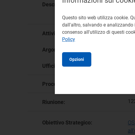
Informazioni sui cooki
ll 
Descrizione:
int
S.p
Questo sito web utilizza cookie. Q
dall'altro, salvando e analizzando i
consenso all'utilizzo di questi co
App
Attività:
Policy
Tar
Argomento:
Opzioni
DSI
Ufficio responsabile:
58
Procedimento:
12
Riunione:
Obiettivo Strategico:
OS.
all