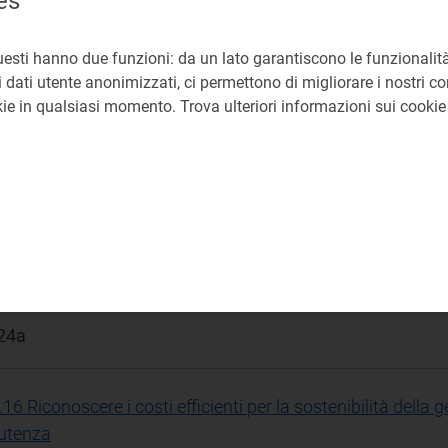
es
presente provvedimento approva l'aggiornamento delle predi
egrato per gli anni 2022 e 2023, proposto dall'Autorità I
.A.
uesti hanno due funzioni: da un lato garantiscono le funzionalità
 dati utente anonimizzati, ci permettono di migliorare i nostri cont
okie in qualsiasi momento. Trova ulteriori informazioni sui cooki
rovazione tariffaria
iffe servizio idrico integrato
D Direzione Sistemi Idrici
0/2019/R/idr; 220/2021/R/IDR; 639/2021/R/idr
24a
16 Riconoscere i costi efficienti per la sostenibilità della ge
'utenza