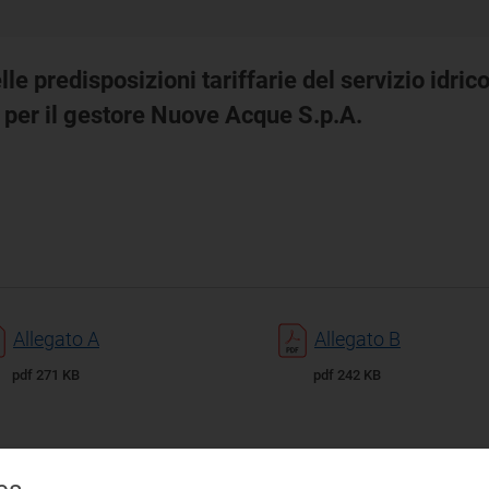
 predisposizioni tariffarie del servizio idric
a per il gestore Nuove Acque S.p.A.
Allegato A
Allegato B
pdf 271 KB
pdf 242 KB