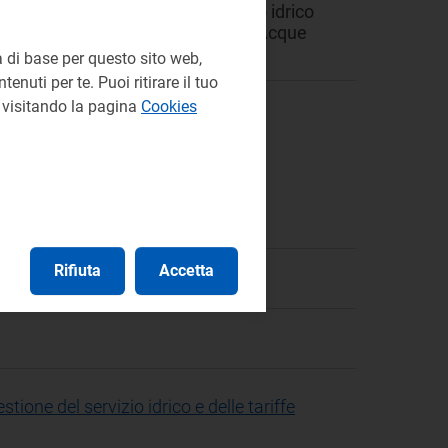
sposizioni tariffarie del servizio idrico
drica Toscana per il gestore Nuove Acque
 di base per questo sito web,
enuti per te. Puoi ritirare il tuo
e visitando la pagina
Cookies
Rifiuta
Accetta
stione del servizio idrico e delle tariffe