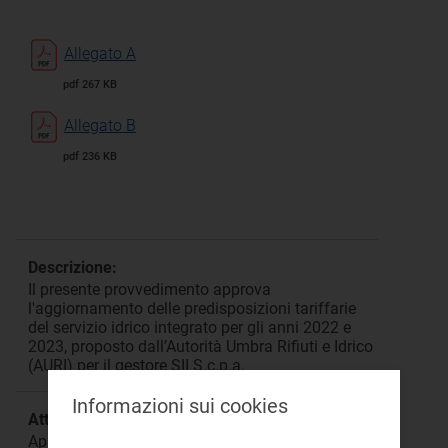
Allegato A
pdf 267 KB
Allegato B
pdf 236 KB
Descrizione:
Il presente provvedimento approva
l'aggiornamento delle predisposizioni tariffarie
del servizio idrico integrato per gli anni 2022 e
2023, proposto dall’Autorità Umbra Rifiuti e Idrico
(AURI) per il gestore SII S.c.p.a.
Informazioni sui cookies
Attività:
Approvazione tariffaria