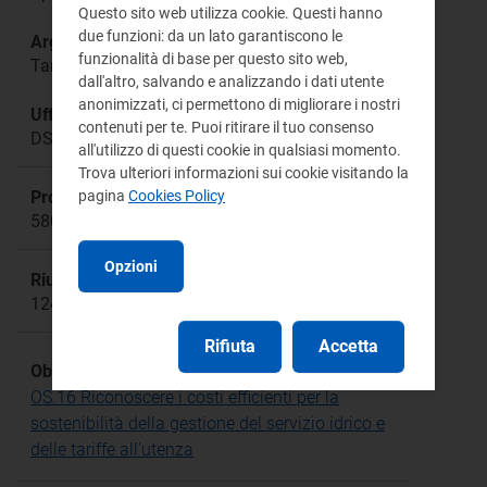
Questo sito web utilizza cookie. Questi hanno
due funzioni: da un lato garantiscono le
Argomento:
funzionalità di base per questo sito web,
Tariffe servizio idrico integrato
dall'altro, salvando e analizzando i dati utente
anonimizzati, ci permettono di migliorare i nostri
Ufficio responsabile:
contenuti per te. Puoi ritirare il tuo consenso
DSID Direzione Sistemi Idrici
all'utilizzo di questi cookie in qualsiasi momento.
Trova ulteriori informazioni sui cookie visitando la
Procedimento:
pagina
Cookies Policy
580/2019/R/idr;553/2020/R/idr; 639/2021/R/idr
Opzioni
Riunione:
1240a
Rifiuta
Accetta
Obiettivo Strategico:
OS.16 Riconoscere i costi efficienti per la
sostenibilità della gestione del servizio idrico e
delle tariffe all'utenza