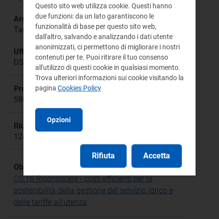
Questo sito web utilizza cookie. Questi hanno
due funzioni: da un lato garantiscono le
Argomento:
funzionalità di base per questo sito web,
Tariffa servizio idrico integrato
dall'altro, salvando e analizzando i dati utente
anonimizzati, ci permettono di migliorare i nostri
Ufficio responsabile:
contenuti per te. Puoi ritirare il tuo consenso
DSID Direzione Sistemi Idrici
all'utilizzo di questi cookie in qualsiasi momento.
Trova ulteriori informazioni sui cookie visitando la
Procedimento:
pagina
Cookies Policy
580/2019/R/idr; 639/2021/R/idr; 163/2022/R/idr
Opzioni
Riunione:
1246a
Rifiuta
Accetta
Obiettivo Strategico:
OS.16 Riconoscere i costi efficienti per la
sostenibilità della gestione del servizio idrico e
delle tariffe all'utenza