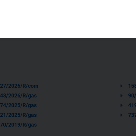
64a
27/2026/R/com
15
43/2026/R/gas
90
74/2025/R/gas
41
21/2025/R/gas
73
70/2019/R/gas