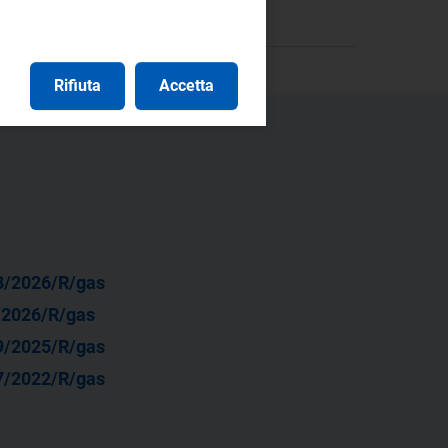
Rifiuta
Accetta
8/2026/R/gas
/2026/R/gas
9/2025/R/gas
7/2022/R/gas