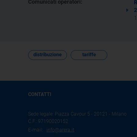
Comunicati operatori:
R
2
1
distribuzione
tariffe
CONTATTI
Sede legale: Piazza Cavour 5 - 20121 - Milano
C.F.: 97190020152
E-mail:
info@arera.it