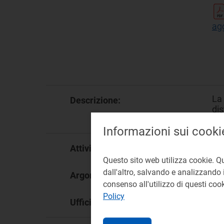
ag
La 
Descrizione:
dis
ann
Informazioni sui cooki
dis
Attività:
Questo sito web utilizza cookie. Q
dall'altro, salvando e analizzando i
tar
Argomento:
consenso all'utilizzo di questi co
Policy
DI
Ufficio responsabile: