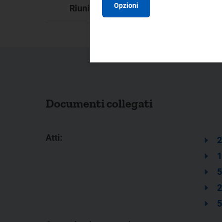
13
Opzioni
Riunione:
Documenti collegati
Atti:
2
1
5
2
5