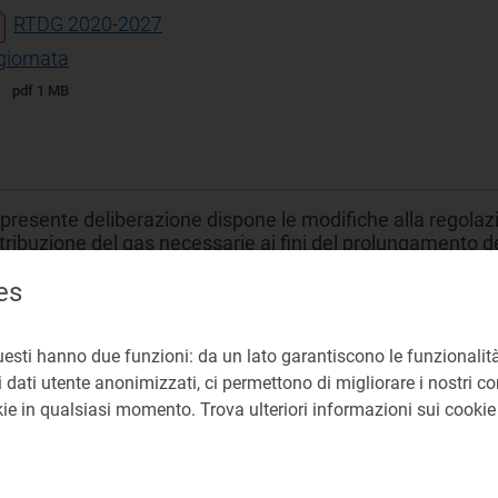
RTDG 2020-2027
giornata
pdf 1 MB
presente deliberazione dispone le modifiche alla regolazion
tribuzione del gas necessarie ai fini del prolungamento del
i 2026 e 2027, in esito al processo di consultazione avv
es
tribuzione e misura gas
uesti hanno due funzioni: da un lato garantiscono le funzionalità
 dati utente anonimizzati, ci permettono di migliorare i nostri cont
iffe
okie in qualsiasi momento. Trova ulteriori informazioni sui cooki
NE