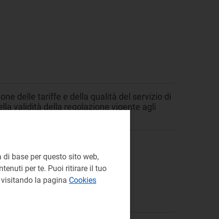
e delle tariffe e della qualità del servizio di
la validità della regolazione vigente agli
iato con il DCO 419/2025/R/gas.
 di base per questo sito web,
enuti per te. Puoi ritirare il tuo
e visitando la pagina
Cookies