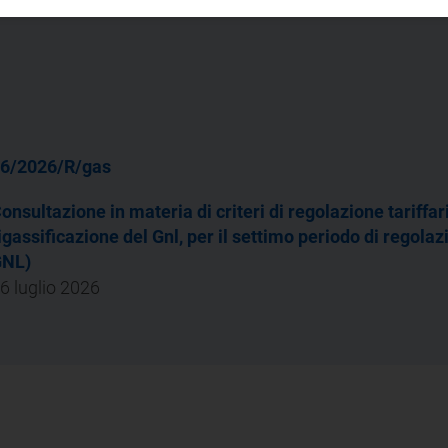
6/2026/R/gas
onsultazione in materia di criteri di regolazione tariffari
igassificazione del Gnl, per il settimo periodo di regol
GNL)
6 luglio 2026