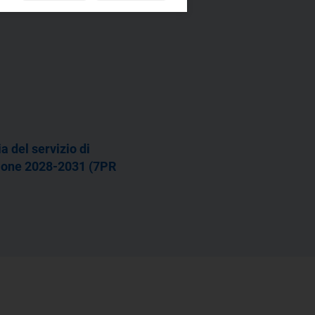
a del servizio di
azione 2028-2031 (7PR