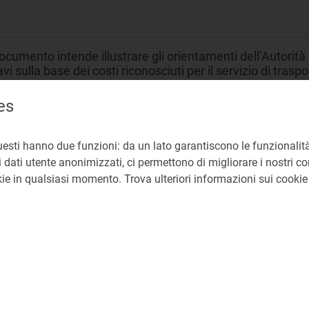
documento intende illustrare gli orientamenti dell’Autorità 
avi sulla base dei costi riconosciuti per il servizio di traspo
ché in materia di regolazione della qualità del servizio di
es
asporto gas
uesti hanno due funzioni: da un lato garantiscono le funzionalità
olazione tariffaria
 dati utente anonimizzati, ci permettono di migliorare i nostri cont
okie in qualsiasi momento. Trova ulteriori informazioni sui cooki
NE
86a