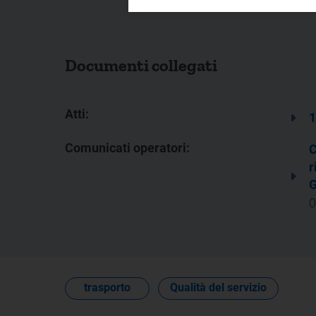
Documenti collegati
Atti:
1
Comunicati operatori:
C
r
0
trasporto
Qualità del servizio