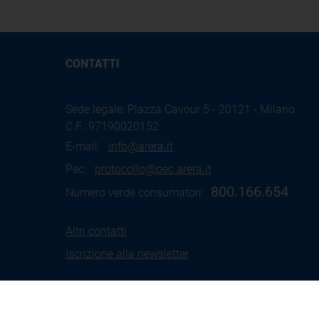
CONTATTI
Sede legale: Piazza Cavour 5 - 20121 - Milano
C.F.: 97190020152
E-mail:
info@arera.it
Pec:
protocollo@pec.arera.it
800.166.654
Numero verde consumatori:
Altri contatti
Iscrizione alla newsletter