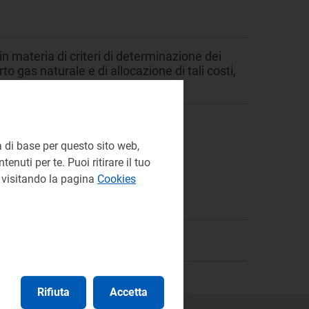
in materia di criteri di determinazione dei
rto gas naturale e di allocazione di tali costi,
 trasporto del gas naturale.
 di base per questo sito web,
enuti per te. Puoi ritirare il tuo
e visitando la pagina
Cookies
Rifiuta
Accetta