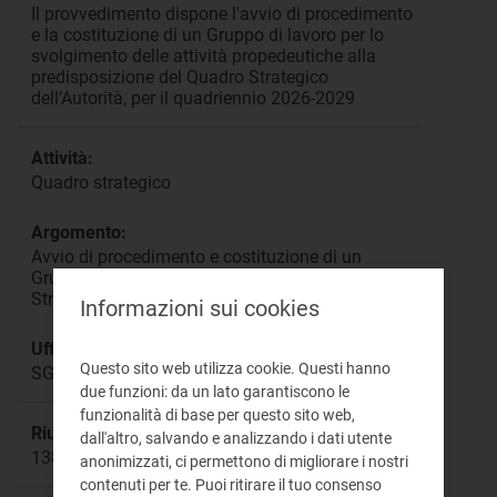
Il provvedimento dispone l'avvio di procedimento
e la costituzione di un Gruppo di lavoro per lo
svolgimento delle attività propedeutiche alla
predisposizione del Quadro Strategico
dell’Autorità, per il quadriennio 2026-2029
Attività:
Quadro strategico
Argomento:
Avvio di procedimento e costituzione di un
Gruppo di lavoro per l’adozione del Quadro
Strategico 2026-2029
Informazioni sui cookies
Ufficio responsabile:
Questo sito web utilizza cookie. Questi hanno
SGE
due funzioni: da un lato garantiscono le
funzionalità di base per questo sito web,
Riunione:
dall'altro, salvando e analizzando i dati utente
1386a
anonimizzati, ci permettono di migliorare i nostri
contenuti per te. Puoi ritirare il tuo consenso