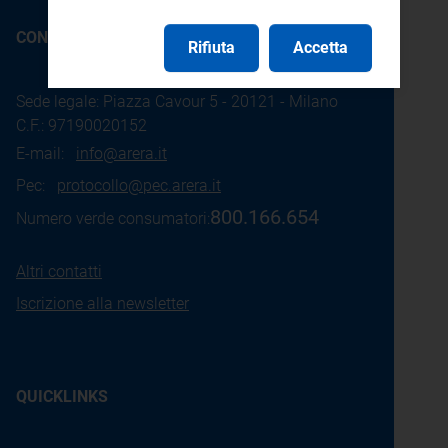
CONTATTI
Rifiuta
Accetta
Sede legale: Piazza Cavour 5 - 20121 - Milano
C.F.: 97190020152
E-mail:
info@arera.it
Pec:
protocollo@pec.arera.it
800.166.654
Numero verde consumatori:
Altri contatti
Iscrizione alla newsletter
QUICKLINKS