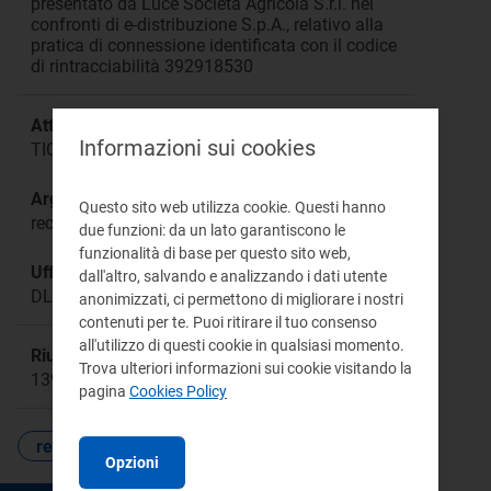
presentato da Luce Società Agricola S.r.l. nei
confronti di e-distribuzione S.p.A., relativo alla
pratica di connessione identificata con il codice
di rintracciabilità 392918530
Attività:
Informazioni sui cookies
TICA
Argomento:
Questo sito web utilizza cookie. Questi hanno
reclamo pratica di connessione
due funzioni: da un lato garantiscono le
funzionalità di base per questo sito web,
Ufficio responsabile:
dall'altro, salvando e analizzando i dati utente
DLEG
anonimizzati, ci permettono di migliorare i nostri
contenuti per te. Puoi ritirare il tuo consenso
all'utilizzo di questi cookie in qualsiasi momento.
Riunione:
Trova ulteriori informazioni sui cookie visitando la
1391a
pagina
Cookies Policy
reclami
Opzioni