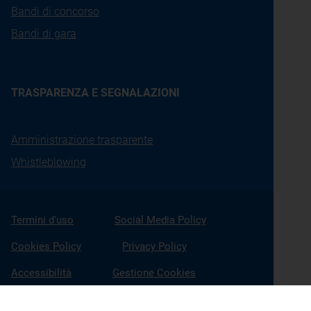
Bandi di concorso
Bandi di gara
TRASPARENZA E SEGNALAZIONI
Amministrazione trasparente
Whistleblowing
Termini d'uso
Social Media Policy
Cookies Policy
Privacy Policy
Accessibilità
Gestione Cookies
X
Linkedin
Youtube
Facebook
Instagram
Seguici su: