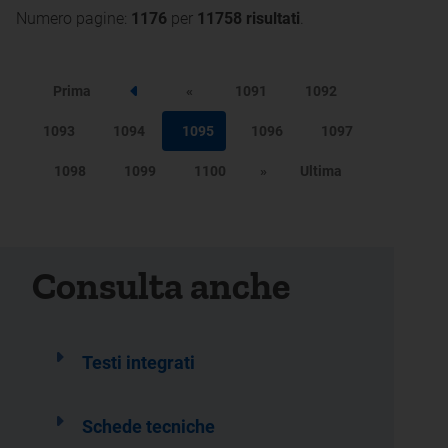
Numero pagine:
1176
per
11758 risultati
.
Prima
«
1091
1092
Step precedente
1093
1094
1095
1096
1097
1098
1099
1100
»
Ultima
Consulta anche
Testi integrati
Schede tecniche