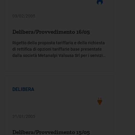
03/02/2005
Delibera/Provvedimento 16/05
Rigetto della proposta tariffaria e della richiesta
di rettifica di opzioni tariffarie base presentate
dalla società Metanalpi Valsusa Srl per i servizi
di distribuzione e di fornitura del gas naturale, e
determinazione delle opzioni tariffarie base
relative al servizio di distribuzione per l'anno
termico 2003-2004
DELIBERA
31/01/2005
Delibera/Provvedimento 15/05