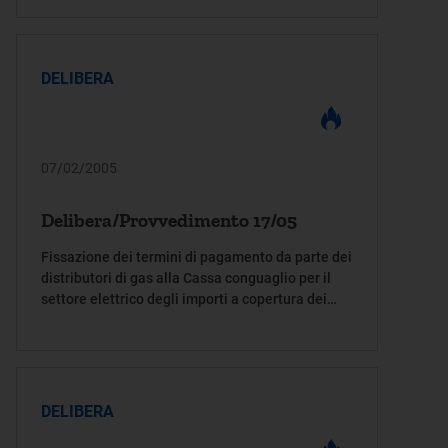
DELIBERA
07/02/2005
Delibera/Provvedimento 17/05
Fissazione dei termini di pagamento da parte dei
distributori di gas alla Cassa conguaglio per il
settore elettrico degli importi a copertura dei
costi dell'assicurazione dei clienti finali civili del
gas, in attuazione della deliberazione 12
dicembre 2003, n. 152/03, per l'anno termico
2004-2005
DELIBERA