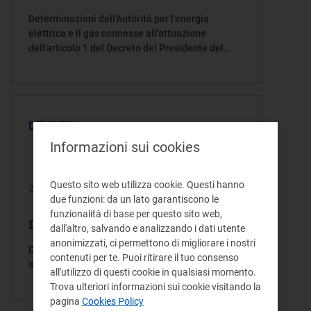
Determinazioni dell'Autorità per l'energia
elettrica e il gas connesse all'attuazione
dell'articolo 1 del Decreto del Presidente del
Consiglio dei Ministri 11 maggio 2004
DELIBERA
Informazioni sui cookies
Questo sito web utilizza cookie. Questi hanno
27/01/2005
due funzioni: da un lato garantiscono le
funzionalità di base per questo sito web,
Delibera/Provvedimento 11/05
dall'altro, salvando e analizzando i dati utente
anonimizzati, ci permettono di migliorare i nostri
Disposizioni per la remunerazione della riserva
contenuti per te. Puoi ritirare il tuo consenso
secondaria e terziaria per il primo semestre 2003
all'utilizzo di questi cookie in qualsiasi momento.
Trova ulteriori informazioni sui cookie visitando la
pagina
Cookies Policy