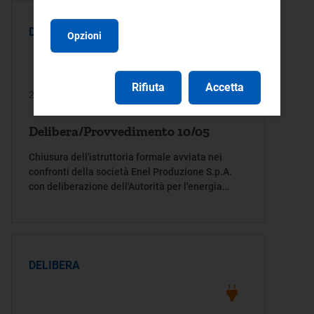
DELIBERA
Opzioni
Rifiuta
Accetta
27/01/2005
Delibera/Provvedimento 10/05
Chiusura dell'istruttoria formale avviata nei
confronti della società Enel Produzione S.p.A.
con deliberazione dell'Autorità per l'energia
elettrica e il gas 1 aprile 2004, n. 54/04, e del
supplemento di istruttoria conoscitiva disposto
con la medesima deliberazione
DELIBERA