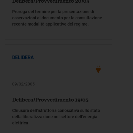
Delibera/Provvedimento 20/05
Proroga del termine per la presentazione di
osservazioni al documento per la consultazione
recante modalità applicative del regime
individuale di calcolo del vincolo sui ricavi di
distribuzione di gas naturale e di gas diversi dal
gas naturale, istituito dall'articolo 9 della
deliberazione dell'Autorità per l'energia elettrica
e il gas 29 settembre 2004, n. 170/04 e
DELIBERA
dall'articolo 9 della deliberazione 30 settembre
n. 173/04, e del termine per la conclusione del
procedimento avviato con la delibe
09/02/2005
Delibera/Provvedimento 19/05
Chiusura dell'istruttoria conoscitiva sullo stato
della liberalizzazione nel settore dell'energia
elettrica