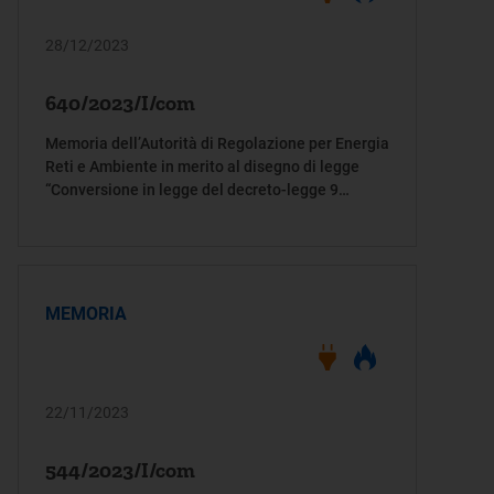
28/12/2023
640/2023/I/com
Memoria dell’Autorità di Regolazione per Energia
Reti e Ambiente in merito al disegno di legge
“Conversione in legge del decreto-legge 9
dicembre 2023, n. 181, recante disposizioni
urgenti per la sicurezza energetica del Paese, la
promozione del ricorso alle fonti rinnovabili di
energia, il sostegno alle imprese a forte
consumo di energia e in materia di ricostruzione
MEMORIA
nei territori colpiti dagli eccezionali eventi
alluvionali verificatisi a partire dal 1 maggio
2023” (AC 1606)
22/11/2023
544/2023/I/com