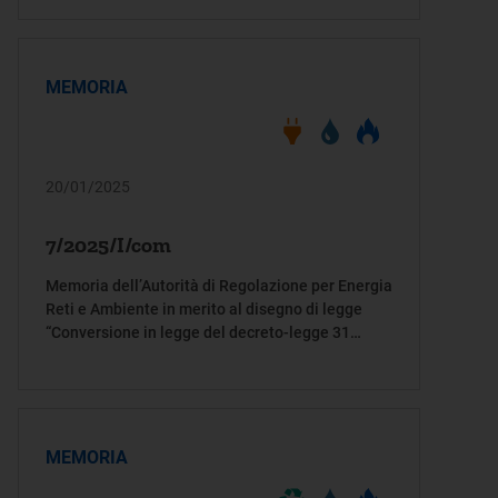
De Luca, AC. 1316 Longi, AC. 2040 Iaria, AC. 2045
Barabotti e AC. 2062 Ghirra)
MEMORIA
20/01/2025
7/2025/I/com
Memoria dell’Autorità di Regolazione per Energia
Reti e Ambiente in merito al disegno di legge
“Conversione in legge del decreto-legge 31
dicembre 2024, n. 208, recante misure
organizzative urgenti per fronteggiare situazioni
di particolare emergenza, nonché per
l'attuazione del Piano nazionale di ripresa e
resilienza” (AC 2184)”
MEMORIA