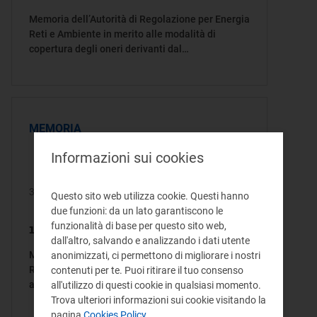
Memoria dell’Autorità di Regolazione per Energia
Reti e Ambiente in merito alle modalità di
copertura degli oneri derivanti dal
riconoscimento degli incentivi miranti a
promuovere la realizzazione di impianti di
produzione di energia da fonti rinnovabili e
innovativi e con costi elevati di esercizio
MEMORIA
Informazioni sui cookies
30/04/2024
Questo sito web utilizza cookie. Questi hanno
due funzioni: da un lato garantiscono le
funzionalità di base per questo sito web,
161/2024/I/com
dall'altro, salvando e analizzando i dati utente
Memoria dell’Autorità di Regolazione per Energia
anonimizzati, ci permettono di migliorare i nostri
Reti e Ambiente in merito alla proposta di
contenuti per te. Puoi ritirare il tuo consenso
aggiornamento del Piano Nazionale Integrato
all'utilizzo di questi cookie in qualsiasi momento.
per l’Energia e il Clima (PNIEC)
Trova ulteriori informazioni sui cookie visitando la
pagina
Cookies Policy