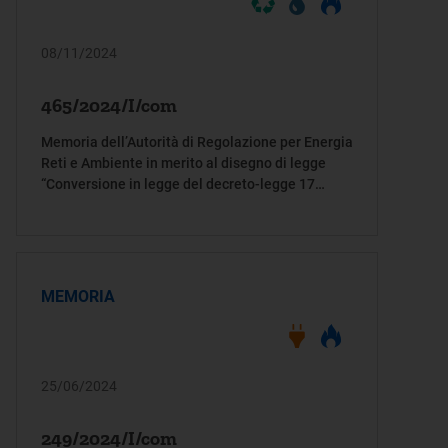
08/11/2024
465/2024/I/com
Memoria dell’Autorità di Regolazione per Energia
Reti e Ambiente in merito al disegno di legge
“Conversione in legge del decreto-legge 17
ottobre 2024, n.153, recante disposizioni urgenti
per la tutela ambientale del Paese, la
razionalizzazione dei procedimenti di
valutazione e autorizzazione ambientale, la
promozione dell’economia circolare, l’attuazione
MEMORIA
di interventi in materia di bonifiche di siti
contaminati e dissesto idrogeologico” (AS 1272)
25/06/2024
249/2024/I/com