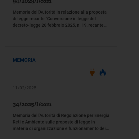
94/2025/I/com
Memoria dell’Autorità in relazione alla proposta
di legge recante “Conversione in legge del
decreto-legge 28 febbraio 2025, n. 19, recante
misure urgenti in favore delle famiglie e delle
imprese di agevolazione tariffaria per la
fornitura di energia elettrica e gas naturale
nonché per la trasparenza delle offerte al
dettaglio e il rafforzamento delle sanzioni delle
MEMORIA
Autorità di vigilanza”(AC 2281)
11/02/2025
34/2025/I/com
Memoria dell’Autorità di Regolazione per Energia
Reti e Ambiente sulle proposte di legge in
materia di organizzazione e funzionamento dei
call center e di tutela dei consumatori (AC. 579