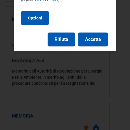
Opzioni
MEMORIA
Rifiuta
Accetta
04/03/2024
62/2024/I/eel
Memoria dell’Autorità di Regolazione per Energia
Reti e Ambiente in merito agli esiti delle
procedure concorsuali per l’assegnazione del
servizio a tutele graduali per i clienti domestici
non vulnerabili
MEMORIA