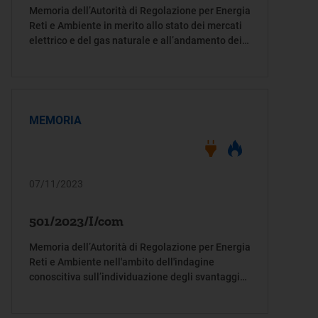
Memoria dell’Autorità di Regolazione per Energia
Reti e Ambiente in merito allo stato dei mercati
elettrico e del gas naturale e all’andamento dei
prezzi, sia in regime di maggior tutela sia di
libero mercato
MEMORIA
07/11/2023
501/2023/I/com
Memoria dell’Autorità di Regolazione per Energia
Reti e Ambiente nell'ambito dell'indagine
conoscitiva sull’individuazione degli svantaggi
derivanti dalla condizione d’insularità e sulle
relative misure di contrasto