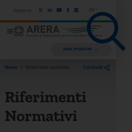
X
Linkedin
Youtube
Facebook
Instagram
ITA
Seguici su:
AREA OPERATORI
Condividi
Home
/
Riferimenti normativi
Riferimenti
Normativi