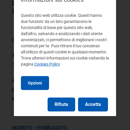
partecipazione dei clienti
finali di Paesi terzi, agli
Questo sito web utilizza cookie. Questi hanno
investimenti in materia di
due funzioni: da un lato garantiscono le
funzionalità di base per questo sito web,
stoccaggio di gas naturale in
dall'altro, salvando e analizzando i dati utente
Italia. (11A02388)
anonimizzati, ci permettono di migliorare i nostri
DECRETO - (PUBBLICATO)
contenuti per te. Puoi ritirare il tuo consenso
all'utilizzo di questi cookie in qualsiasi momento.
Trova ulteriori informazioni sui cookie visitando la
pagina
Cookies Policy
31/01/2011
Accettazione del piano di
Opzioni
sviluppo di nuova capacita' di
stoccaggio. (11A01942)
Rifiuta
Accetta
DECRETO - (PUBBLICATO)