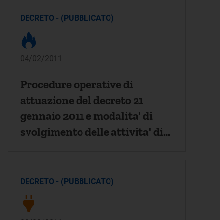
2003/30/CE
DECRETO - (PUBBLICATO)
04/02/2011
Procedure operative di
attuazione del decreto 21
gennaio 2011 e modalita' di
svolgimento delle attivita' di
stoccaggio e di controllo, ai
sensi dell'articolo 13, comma 4
del decreto 21 gennaio 2011.
DECRETO - (PUBBLICATO)
(11A01635)