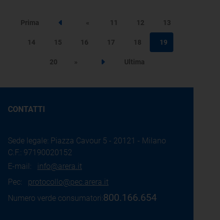
Prima
«
11
12
13
Step precedente
14
15
16
17
18
19
20
»
Ultima
Step successivo
CONTATTI
Sede legale: Piazza Cavour 5 - 20121 - Milano
C.F.: 97190020152
E-mail:
info@arera.it
Pec:
protocollo@pec.arera.it
800.166.654
Numero verde consumatori: