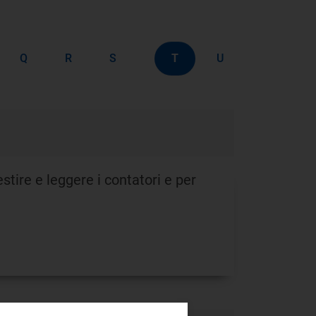
T
Q
R
S
U
estire e leggere i contatori e per