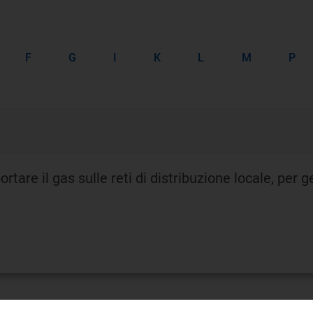
E
F
G
I
K
L
M
P
rtare il gas sulle reti di distribuzione locale, per g