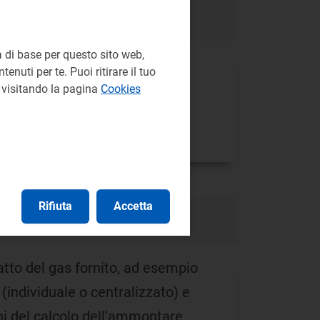
 di base per questo sito web,
ire sulle reti di distribuzione
enuti per te. Puoi ritirare il tuo
lle letture.
e visitando la pagina
Cookies
Rifiuta
Accetta
 fatto del gas fornito, ad esempio
 (individuale o centralizzato) e
fini del calcolo dell’ammontare