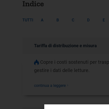
Indice
TUTTI
A
B
C
D
Tariffa di distribuzione e misura
Copre i costi sostenuti per traspo
gestire i dati delle letture.
continua a leggere