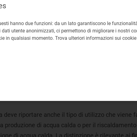
es
isura
uesti hanno due funzioni: da un lato garantiscono le funzionalità
rtare sulla rete di trasmissione nazionale e distribu
 dati utente anonimizzati, ci permettono di migliorare i nostri cont
r gestire e leggere i contatori e per gestire i dati de
okie in qualsiasi momento. Trova ulteriori informazioni sui cooki
ta deve riportare anche il tipo di utilizzo che viene
 la produzione di acqua calda o per il riscaldamento
zione di acqua calda. La distinzione è rilevante ai 