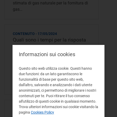
stimata di gas naturale per la fornitura di
gas…
CONTENUTO - 17/05/2024
Quali sono i tempi per la risposta
nel caso di reclamo singolo?
Informazioni sui cookies
La risposta scritta motivata al reclamo
deve essere inviata al cliente entro 30
Questo sito web utilizza cookie. Questi hanno
giorni solari dal giorno in cui il venditore
due funzioni: da un lato garantiscono le
ha ricevuto il reclamo scritto. Questo
funzionalità di base per questo sito web,
termine vale anche se, per…
dall'altro, salvando e analizzando i dati utente
anonimizzati, ci permettono di migliorare i nostri
contenuti per te. Puoi ritirare il tuo consenso
all'utilizzo di questi cookie in qualsiasi momento.
Trova ulteriori informazioni sui cookie visitando la
CONTENUTO - 17/05/2024
pagina
Cookies Policy
Come vengono versati gli