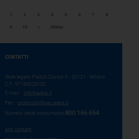
1
2
3
4
5
6
7
8
9
10
»
Ultima
CONTATTI
Sede legale: Piazza Cavour 5 - 20121 - Milano
C.F.: 97190020152
E-mail:
info@arera.it
Pec:
protocollo@pec.arera.it
800.166.654
Numero verde consumatori:
Altri contatti