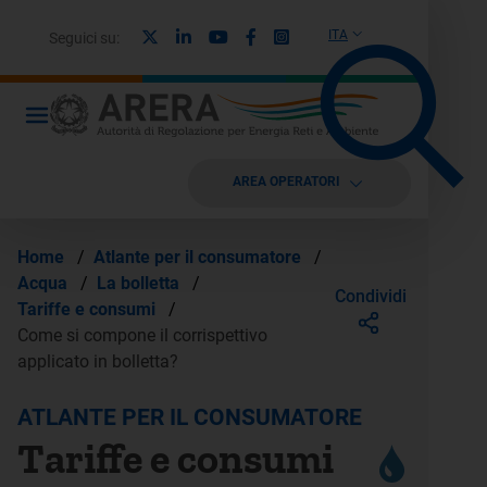
X
Linkedin
Youtube
Facebook
Instagram
ITA
Seguici su:
AREA OPERATORI
Home
/
Atlante per il consumatore
/
Acqua
/
La bolletta
/
Condividi
Tariffe e consumi
/
Come si compone il corrispettivo
applicato in bolletta?
ATLANTE PER IL CONSUMATORE
Tariffe e consumi