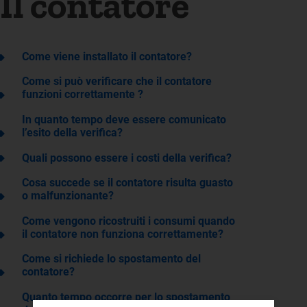
Il contatore
Come viene installato il contatore?
Come si può verificare che il contatore
funzioni correttamente ?
In quanto tempo deve essere comunicato
l’esito della verifica?
Quali possono essere i costi della verifica?
Cosa succede se il contatore risulta guasto
o malfunzionante?
Come vengono ricostruiti i consumi quando
il contatore non funziona correttamente?
Come si richiede lo spostamento del
contatore?
Quanto tempo occorre per lo spostamento