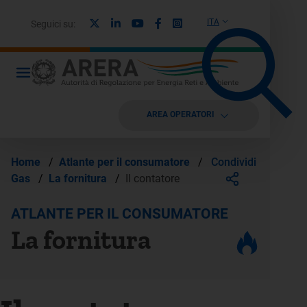
X
Linkedin
Youtube
Facebook
Instagram
ITA
Seguici su:
AREA OPERATORI
Condividi
Home
/
Atlante per il consumatore
/
Gas
/
La fornitura
/
Il contatore
ATLANTE PER IL CONSUMATORE
La fornitura