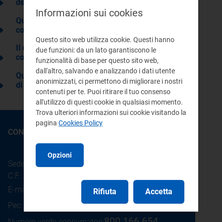
del contatore?
Informazioni sui cookies
Quanto costa lo spostamento del
contatore?
Questo sito web utilizza cookie. Questi hanno
Il distributore può decidere di sostituire il
due funzioni: da un lato garantiscono le
contatore?
funzionalità di base per questo sito web,
dall'altro, salvando e analizzando i dati utente
Quali sono le garanzie per il cliente in caso
anonimizzati, ci permettono di migliorare i nostri
di sostituzione del contatore?
contenuti per te. Puoi ritirare il tuo consenso
all'utilizzo di questi cookie in qualsiasi momento.
Trova ulteriori informazioni sui cookie visitando la
pagina
Cookies Policy
CONTATTI
Opzioni
Sede legale: Piazza Cavour 5 - 20121 - Milano
C.F.: 97190020152
E-mail:
info@arera.it
Rifiuta
Accetta
Pec:
protocollo@pec.arera.it
800.166.654
Numero verde consumatori: