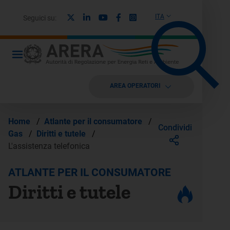
X
Linkedin
Youtube
Facebook
Instagram
ITA
Seguici su:
AREA OPERATORI
Home
/
Atlante per il consumatore
/
Condividi
Gas
/
Diritti e tutele
/
L'assistenza telefonica
ATLANTE PER IL CONSUMATORE
Diritti e tutele