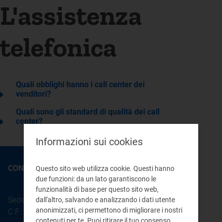
L'assistenza
telefonica
Quali obblighi hanno i call center dei
venditori?
Quali sono gli standard di qualità dei call
center?
Informazioni sui cookies
CONTATTI
Questo sito web utilizza cookie. Questi hanno
due funzioni: da un lato garantiscono le
funzionalità di base per questo sito web,
Sede legale: Piazza Cavour 5 - 20121 - Milano
dall'altro, salvando e analizzando i dati utente
anonimizzati, ci permettono di migliorare i nostri
C.F.: 97190020152
contenuti per te. Puoi ritirare il tuo consenso