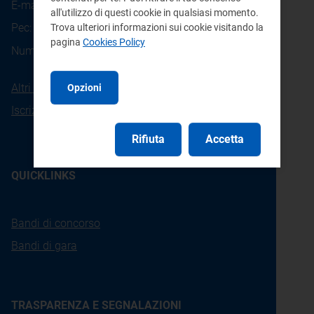
E-mail:
info@arera.it
all'utilizzo di questi cookie in qualsiasi momento.
Pec:
protocollo@pec.arera.it
Trova ulteriori informazioni sui cookie visitando la
pagina
Cookies Policy
800.166.654
Numero verde consumatori:
Altri contatti
Opzioni
Iscrizione alla newsletter
Rifiuta
Accetta
QUICKLINKS
Bandi di concorso
Bandi di gara
TRASPARENZA E SEGNALAZIONI