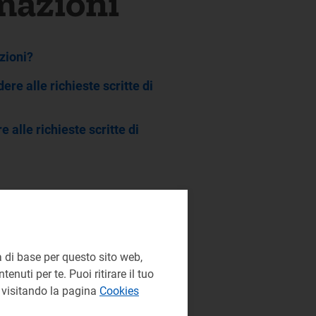
mazioni
zioni?
re alle richieste scritte di
 alle richieste scritte di
 di base per questo sito web,
enuti per te. Puoi ritirare il tuo
e visitando la pagina
Cookies