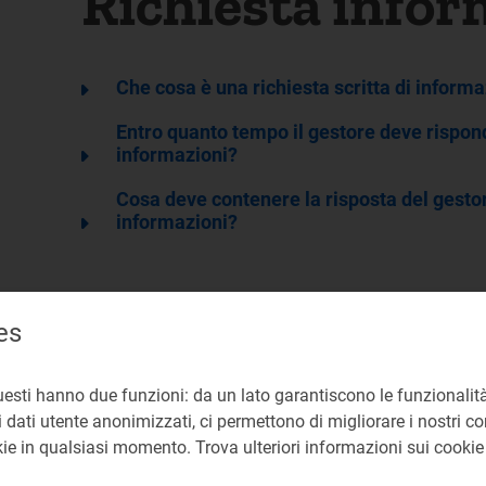
Richiesta infor
Che cosa è una richiesta scritta di informa
Entro quanto tempo il gestore deve risponde
informazioni?
Cosa deve contenere la risposta del gestore
informazioni?
es
uesti hanno due funzioni: da un lato garantiscono le funzionalità
 dati utente anonimizzati, ci permettono di migliorare i nostri cont
okie in qualsiasi momento. Trova ulteriori informazioni sui cooki