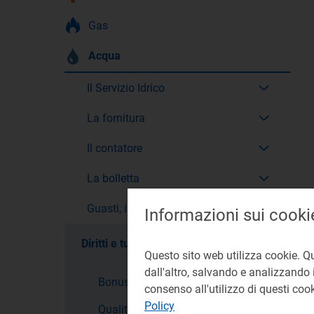
Gas
Acqua
Il Servizio Idrico
La fornitura
Il contatore
La bolletta
Guasti, interruzioni e sicurezza
Informazioni sui cooki
Diritti e tutele
Questo sito web utilizza cookie. Q
dall'altro, salvando e analizzando i
Bonus acqua
consenso all'utilizzo di questi co
Policy
Qualità del servizio