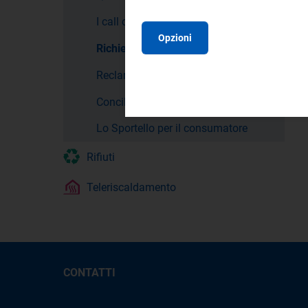
I call center
Opzioni
Richiesta informazioni
Reclami
Conciliazione
Lo Sportello per il consumatore
Rifiuti
Teleriscaldamento
CONTATTI