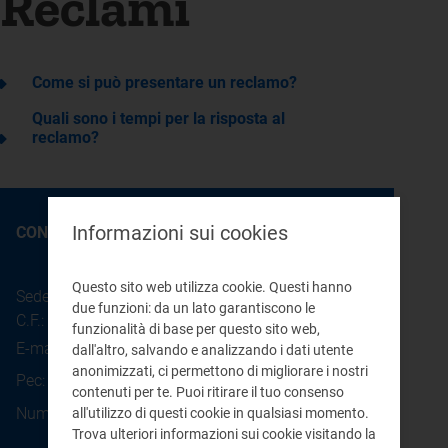
Reclami
Come si può presentare un reclamo?
Quali sono i tempi per la risposta al
reclamo?
Informazioni sui cookies
CONTATTI
Questo sito web utilizza cookie. Questi hanno
Sede legale: Piazza Cavour 5 - 20121 - Milano
due funzioni: da un lato garantiscono le
C.F.: 97190020152
funzionalità di base per questo sito web,
E-mail:
info@arera.it
dall'altro, salvando e analizzando i dati utente
anonimizzati, ci permettono di migliorare i nostri
Pec:
protocollo@pec.arera.it
contenuti per te. Puoi ritirare il tuo consenso
800.166.654
Numero verde consumatori:
all'utilizzo di questi cookie in qualsiasi momento.
Trova ulteriori informazioni sui cookie visitando la