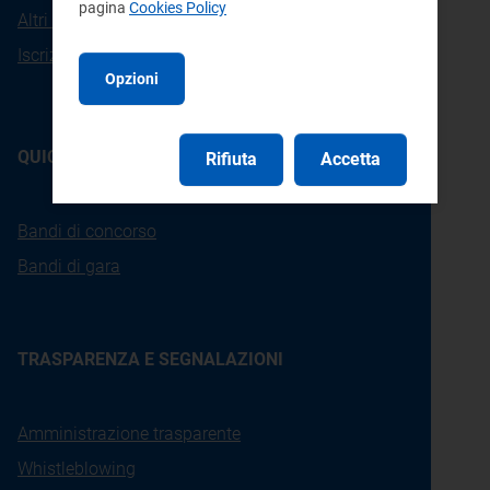
pagina
Cookies Policy
Altri contatti
Iscrizione alla newsletter
Opzioni
QUICKLINKS
Rifiuta
Accetta
Bandi di concorso
Bandi di gara
TRASPARENZA E SEGNALAZIONI
Amministrazione trasparente
Whistleblowing