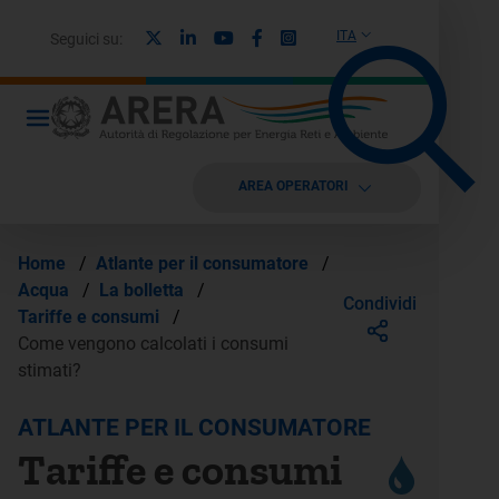
X
Linkedin
Youtube
Facebook
Instagram
ITA
Seguici su:
AREA OPERATORI
Home
/
Atlante per il consumatore
/
Acqua
/
La bolletta
/
Condividi
Tariffe e consumi
/
Come vengono calcolati i consumi
stimati?
ATLANTE PER IL CONSUMATORE
Tariffe e consumi