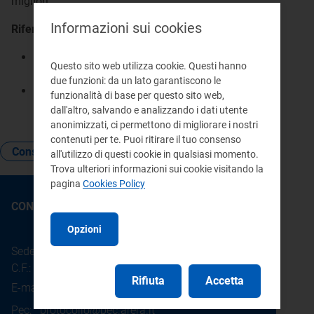
migliori.
Informazioni sui cookies
Riferimenti:
Atto
655/2015/R/idr
, Allegato A (RQSII),
Questo sito web utilizza cookie. Questi hanno
articolo 35
due funzioni: da un lato garantiscono le
Atto
218/2016/R/idr
, Allegato A (TIMSII),
funzionalità di base per questo sito web,
articoli 10 e 11
dall'altro, salvando e analizzando i dati utente
anonimizzati, ci permettono di migliorare i nostri
contenuti per te. Puoi ritirare il tuo consenso
Consumo
Lettura del contatore
all'utilizzo di questi cookie in qualsiasi momento.
Trova ulteriori informazioni sui cookie visitando la
pagina
Cookies Policy
CONTATTI
Opzioni
Sede legale: Piazza Cavour 5 - 20121 - Milano
C.F.: 97190020152
Rifiuta
Accetta
E-mail:
info@arera.it
Pec:
protocollo@pec.arera.it