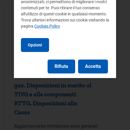
anonimizzati, ci permettono di migliorare i nostri
contenuti per te. Puoi ritirare il tuo consenso
ATTO DELIBERA - 28/09/2023
all'utilizzo di questi cookie in qualsiasi momento.
Trova ulteriori informazioni sui cookie visitando la
Aggiornamento, dal 1
pagina
Cookies Policy
ottobre 2023, delle
componenti tariffarie
Opzioni
destinate alla copertura
degli oneri generali e di
ulteriori componenti del
Rifiuta
Accetta
settore elettrico e del settore
gas. Disposizioni in merito al
TIVG e alle componenti
RTTG. Disposizioni alla
Cassa
Aggiornamento trimestrale oneri generali