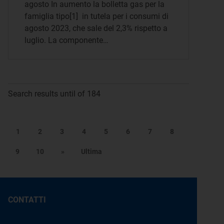
agosto In aumento la bolletta gas per la
famiglia tipo[1] in tutela per i consumi di
agosto 2023, che sale del 2,3% rispetto a
luglio. La componente…
Search results until of 184
1
2
3
4
5
6
7
8
9
10
»
Ultima
CONTATTI