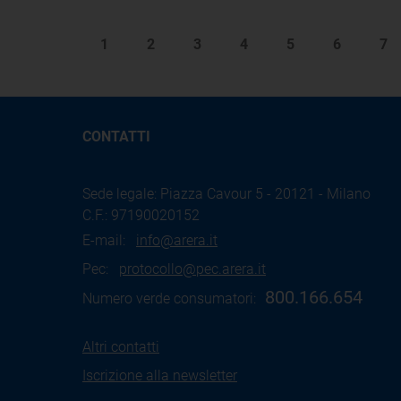
1
2
3
4
5
6
7
CONTATTI
Sede legale: Piazza Cavour 5 - 20121 - Milano
C.F.: 97190020152
E-mail:
info@arera.it
Pec:
protocollo@pec.arera.it
800.166.654
Numero verde consumatori:
Altri contatti
Iscrizione alla newsletter