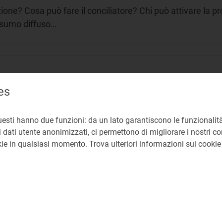
zione? Cosa può fare il conciliatore? Chi può attivare la 
nsumo diffuso…
i ADR
es
e all'elenco ADR? Quali sono i requisiti GENERALI che de
uesti hanno due funzioni: da un lato garantiscono le funzionalità
e devono essere…
 dati utente anonimizzati, ci permettono di migliorare i nostri cont
okie in qualsiasi momento. Trova ulteriori informazioni sui cooki