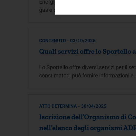
Energia e ambiente Il Servizio Conciliazion
gas e degli utenti finali del servizio idric
CONTENUTO - 03/10/2025
Quali servizi offre lo Sportello 
Lo Sportello offre diversi servizi per il set
consumatori, può fornire informazioni e
ATTO DETERMINA - 30/04/2025
Iscrizione dell’Organismo di Con
nell’elenco degli organismi ADR