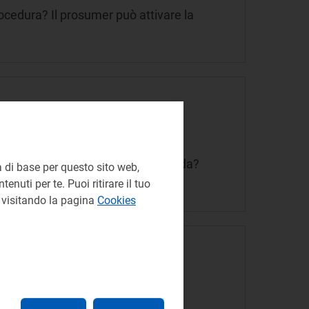
procedura? Il prosumer può attivare la
vono essere attestati nella domanda?
 di base per questo sito web,
enuti per te. Puoi ritirare il tuo
e visitando la pagina
Cookies