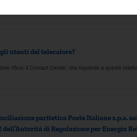
e è stato istituito dall'Autorità per mettere a disposizione 
o…
agli utenti del telecalore?
tore rifiuti: il Contact Center, che risponde a quesiti telefon
…
ciliazione paritetica Poste Italiane s.p.a. a
 dell’Autorità di Regolazione per Energia Re