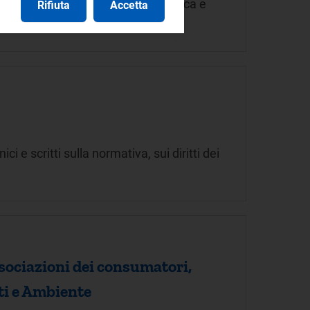
dei clienti finali di energia elettrica e
Rifiuta
Accetta
ici e scritti sulla normativa, sui diritti dei
ssociazioni dei consumatori,
ti e Ambiente