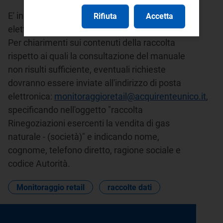
E' inoltre disponibile l'indirizzo di posta
Rifiuta
Accetta
elettronica:
infoanagrafica@arera.it
.
Per chiarimenti sui contenuti della raccolta
rispetto ai quali la consultazione del manuale
non risulti sufficiente, eventuali richieste
dovranno essere inviate all'indirizzo di posta
elettronica:
monitoraggioretail@acquirenteunico.it
,
specificando nell'oggetto "raccolta
Rinegoziazioni esercenti la vendita di gas
naturale - (società)" e indicando nome,
cognome, telefono diretto, ragione sociale e
codice Autorità.
Monitoraggio retail
raccolte dati