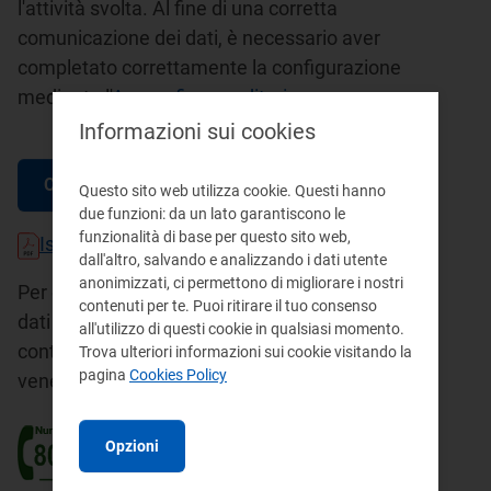
l'attività svolta. Al fine di una corretta
comunicazione dei dati, è necessario aver
completato correttamente la configurazione
mediante l'
Anagrafica venditori
.
Informazioni sui cookies
Compilazione moduli
Questo sito web utilizza cookie. Questi hanno
due funzioni: da un lato garantiscono le
funzionalità di base per questo sito web,
Istruzioni per la compilazione
dall'altro, salvando e analizzando i dati utente
anonimizzati, ci permettono di migliorare i nostri
Per eventuale supporto tecnico sulla raccolta
contenuti per te. Puoi ritirare il tuo consenso
dati e sull'Anagrafica Operatori, è possibile
all'utilizzo di questi cookie in qualsiasi momento.
contattare il numero verde attivo dal lunedì al
Trova ulteriori informazioni sui cookie visitando la
pagina
Cookies Policy
venerdì dalle 8.00 alle 20.00.
Opzioni