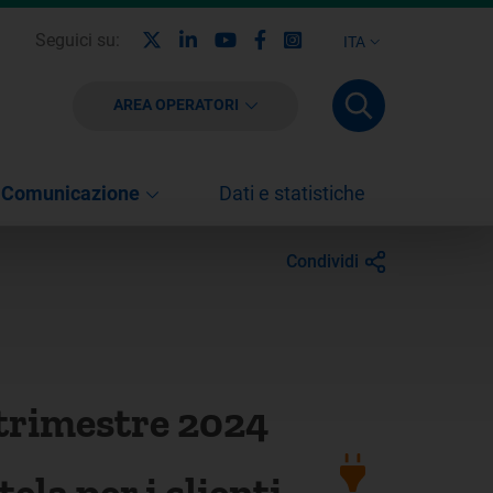
X
Linkedin
Youtube
Facebook
Instagram
Seguici su:
ITA
AREA OPERATORI
Comunicazione
Dati e statistiche
Condividi
o trimestre 2024
la per i clienti