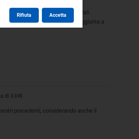
 di ARERA sono disponibili anche i dati
Rifiuta
Accetta
2.000 kWh/anno 'cliente medio', in aggiunta a
a di 3 kW.
mestri precedenti, considerando anche il