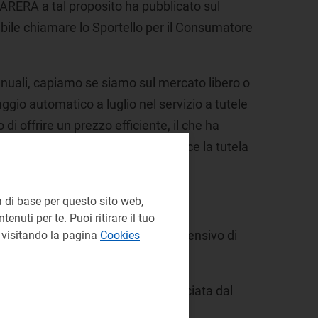
. ARERA a tal proposito ha pubblicato sul
sibile chiamare lo Sportello per il Consumatore
nnuali, capiamo se siamo sul mercato libero o
aggio automatico a luglio nel servizio a tutele
 offrire un prezzo efficiente, il che ha
 ricordiamo sempre che non esaurisce la tutela
in ogni fase della fornitura”.
 di base per questo sito web,
enuti per te. Puoi ritirare il tuo
0,24 centesimi di euro al kWh, comprensivo di
e visitando la pagina
Cookies
eria energia (-22,5%) controbilanciata dal
asporto e gestione contatore).