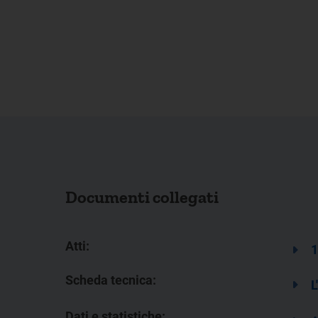
Documenti collegati
Atti:
1
Scheda tecnica:
L
Dati e statistiche: