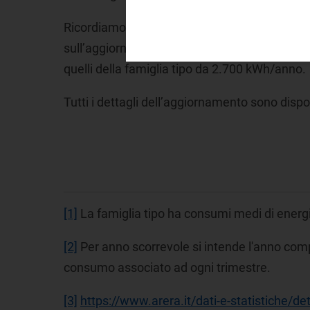
Ricordiamo che, in seguito alle analisi effettu
sull’aggiornamento delle bollette elettriche p
quelli della famiglia tipo da 2.700 kWh/anno.
Tutti i dettagli dell’aggiornamento sono dispon
[1]
La famiglia tipo ha consumi medi di energi
[2]
Per anno scorrevole si intende l'anno comp
consumo associato ad ogni trimestre.
[3]
https://www.arera.it/dati-e-statistiche/det