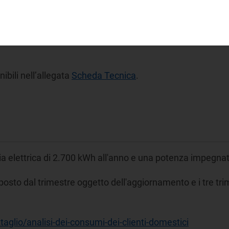
ate nel corso dell’anno sui consumi elettricità
[3]
, sul sito
er il cliente domestico in tutela calcolati sui consumi di 
ibili nell’allegata
Scheda Tecnica
.
a elettrica di 2.700 kWh all'anno e una potenza impegnat
osto dal trimestre oggetto dell'aggiornamento e i tre tri
taglio/analisi-dei-consumi-dei-clienti-domestici