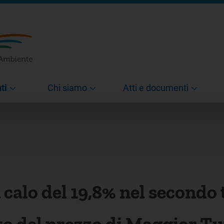
ti
Chi siamo
Atti e documenti
in calo del 19,8% nel second
del prezzo di Maggior Tute