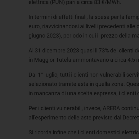
elettrica (PUN) pari a circa 83 €/MWh.
In termini di effetti finali, la spesa per la fam
euro, riavvicinandosi ai livelli precedenti all
giugno 2023), periodo in cui il prezzo della m
Al 31 dicembre 2023 quasi il 73% dei clienti do
in Maggior Tutela ammontavano a circa 4,5 m
Dal 1° luglio, tutti i clienti non vulnerabili 
selezionato tramite asta in quella zona. Quest
in mancanza di una scelta espressa, i clienti 
Per i clienti vulnerabili, invece, ARERA cont
all’esperimento delle aste previste dal Decret
Si ricorda infine che i clienti domestici elettri