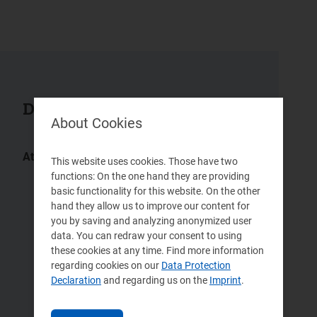
Documenti collegati
About Cookies
Atti:
This website uses cookies. Those have two
19/2026/R/rif
591/2025/R/rif
functions: On the one hand they are providing
basic functionality for this website. On the other
397/2025/R/rif
376/2025/R/rif
hand they allow us to improve our content for
352/2025/R/rif
194/2025/R/rif
you by saving and analyzing anonymized user
data. You can redraw your consent to using
148/2025/R/rif
68/2025/R/rif
these cookies at any time. Find more information
41/2025/R/rif
13/2025/R/rif
regarding cookies on our
Data Protection
Declaration
and regarding us on the
Imprint
.
598/2024/R/rif
568/2024/R/rif
544/2024/R/rif
533/2024/R/rif