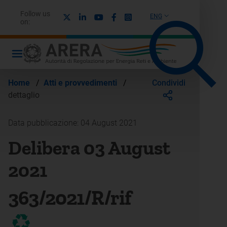
Follow us
X
Linkedin
Youtube
Facebook
Instagram
ENG
on:
Condividi
Home
/
Atti e provvedimenti
/
dettaglio
Data pubblicazione: 04 August 2021
Delibera 03 August
2021
363/2021/R/rif