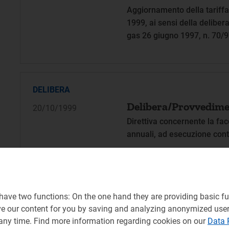
Aggiornamento della tariffa
1999, ai sensi della deliberaz
gas 26 giugno 1997, n. 70/
DELIBERA
Delibera/Provvedime
20/10/1999
Direttiva concernente la faco
annuali, ad esecuzione contin
DELIBERA
ave two functions: On the one hand they are providing basic fun
Delibera/Provvedime
20/10/1999
ve our content for you by saving and analyzing anonymized use
Definizione di disposizioni 
 any time. Find more information regarding cookies on our
Data 