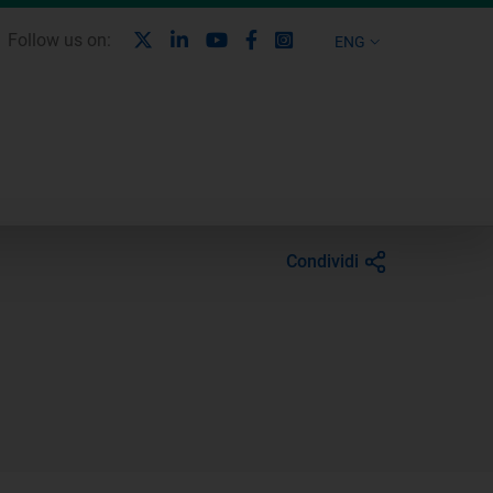
X
Linkedin
Youtube
Facebook
Instagram
Follow us on:
ENG
Condividi