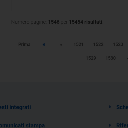
1999, n. 79
Numero pagine:
1546
per
15454 risultati
.
Prima
«
1521
1522
1523
Step precedente
1529
1530
esti integrati
Sche
omunicati stampa
Rife