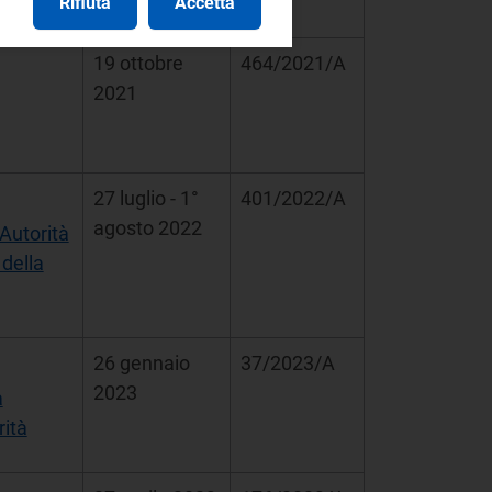
Rifiuta
Accetta
19 ottobre
464/2021/A
2021
27 luglio - 1°
401/2022/A
agosto 2022
'Autorità
 della
26 gennaio
37/2023/A
2023
a
rità