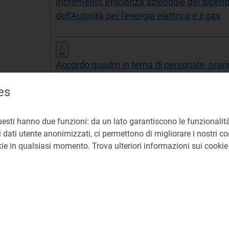
Incremento efficienza aziendale dei dipend
dell'Autorità per l'energia elettrica e il gas
Accordo quadro in tema di personale, orario
lavoro, telelavoro, part time e mobilità est
es
uesti hanno due funzioni: da un lato garantiscono le funzionalità
Fondo Pensione
 dati utente anonimizzati, ci permettono di migliorare i nostri cont
okie in qualsiasi momento. Trova ulteriori informazioni sui cooki
IFR
Sanzioni disciplinari