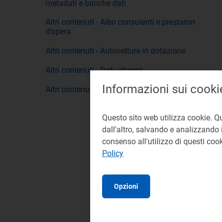
metadati e banche dati
Altri contenuti - Albo consulenti e prestatori
d’opera
Altri contenuti - Autovetture in dotazione
Altri contenuti - Dati ulteriori
Informazioni sui cooki
Altri contenuti - Whistleblowing
Questo sito web utilizza cookie. Q
dall'altro, salvando e analizzando i
consenso all'utilizzo di questi co
Policy
Opzioni