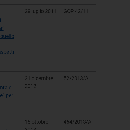
28 luglio 2011
GOP 42/11
i
ti
 quello
aspetti
21 dicembre
52/2013/A
2012
entale
le" per
15 ottobre
464/2013/A
2013