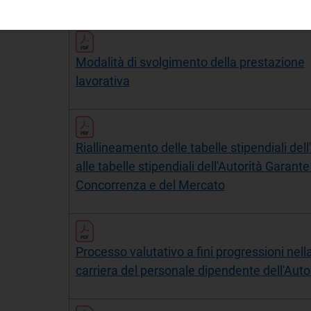
Modalità di svolgimento della prestazione
lavorativa
Riallineamento delle tabelle stipendiali dell
alle tabelle stipendiali dell'Autorità Garante
Concorrenza e del Mercato
Processo valutativo a fini progressioni nell
carriera del personale dipendente dell'Auto