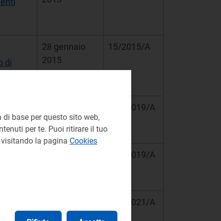
enti
28 gennaio
15/2015/A
2015
 di
erna
18 marzo
136/2019/A
 di base per questo sito web,
2019
enuti per te. Puoi ritirare il tuo
e visitando la pagina
Cookies
18 marzo
137/2019/A
2019
19 ottobre
464/2021/A
2021