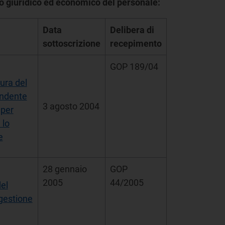
to giuridico ed economico del personale:
Data
Delibera di
sottoscrizione
recepimento
GOP 189/04
ura del
endente
3 agosto 2004
 per
 lo
e
28 gennaio
GOP
2005
44/2005
del
gestione