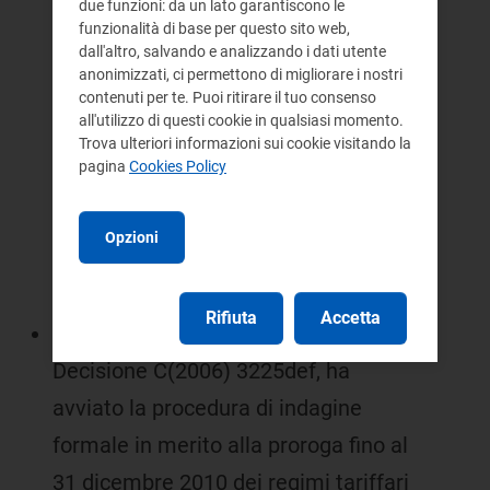
due funzioni: da un lato garantiscono le
funzionalità di base per questo sito web,
35/05, con deliberazione n. 128/06
dall'altro, salvando e analizzando i dati utente
l'Autorità ha riformato la disciplina
anonimizzati, ci permettono di migliorare i nostri
contenuti per te. Puoi ritirare il tuo consenso
posta dalla deliberazione n. 286/05,
all'utilizzo di questi cookie in qualsiasi momento.
Trova ulteriori informazioni sui cookie visitando la
in particolare rimuovendo le
pagina
Cookies Policy
prescrizioni circa il rilascio di una
specifica garanzia di pagamento da
Opzioni
parte dei beneficiari dei regimi
tariffari speciali;
Rifiuta
Accetta
la Commissione europea, con
Decisione C(2006) 3225def, ha
avviato la procedura di indagine
formale in merito alla proroga fino al
31 dicembre 2010 dei regimi tariffari