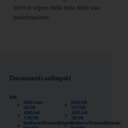
entri in vigore dalla data della sua
pubblicazione.
Documenti collegati
Atti:
ARG/com
ARG/elt
36/09
191/08
ARG/elt
ARG/elt
138/08
38/08
Delibera/Provvedimento
Delibera/Provvedimento