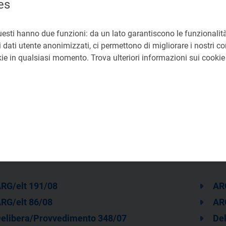
es
uesti hanno due funzioni: da un lato garantiscono le funzionalità
Relazione tecnica
 dati utente anonimizzati, ci permettono di migliorare i nostri cont
pdf 56 KB
okie in qualsiasi momento. Trova ulteriori informazioni sui cooki
RG/elt 191/08
AR
RG/elt 86/08
AR
elibera/Provvedimento 348/07
De