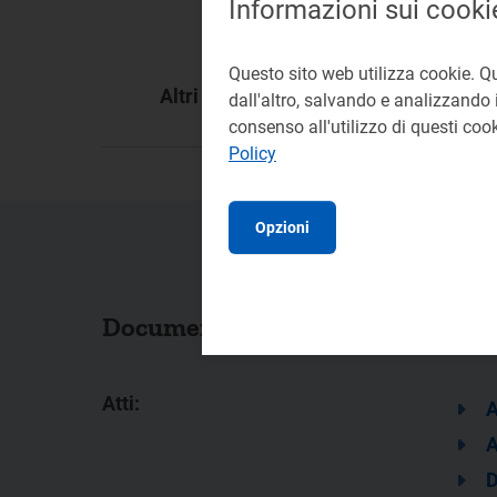
Informazioni sui cooki
Questo sito web utilizza cookie. Q
Altri documenti:
dall'altro, salvando e analizzando i
consenso all'utilizzo di questi co
Policy
Opzioni
Documenti collegati
Atti:
A
A
D