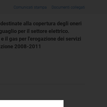
Comunicati stampa
Documenti collegati
estinate alla copertura degli oneri
uaglio per il settore elettrico.
 e il gas per l'erogazione dei servizi
golazione 2008-2011