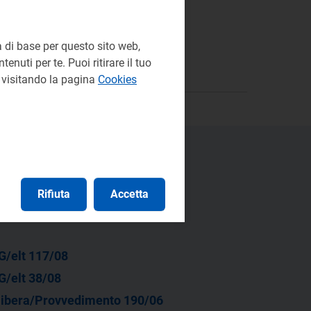
 di base per questo sito web,
enuti per te. Puoi ritirare il tuo
e visitando la pagina
Cookies
Rifiuta
Accetta
G/elt 117/08
G/elt 38/08
libera/Provvedimento 190/06