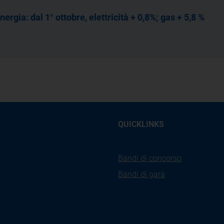
nergia: dal 1° ottobre, elettricità + 0,8%; gas + 5,8 %
QUICKLINKS
Bandi di concorso
Bandi di gara