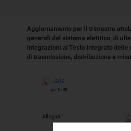
Aggiornamento per il trimestre ottob
generali del sistema elettrico, di ult
Integrazioni al Testo integrato delle d
di trasmissione, distribuzione e misu
Testo
pdf 84 KB
Allegati: