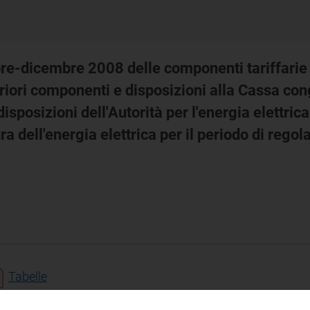
re-dicembre 2008 delle componenti tariffarie d
eriori componenti e disposizioni alla Cassa cong
isposizioni dell'Autorità per l'energia elettrica
ra dell'energia elettrica per il periodo di re
Tabelle
pdf 40 KB