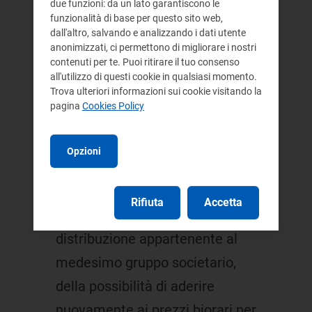
avevano optato prima del 1°
due funzioni: da un lato garantiscono le
funzionalità di base per questo sito web,
luglio 2007 per le tariffe biorarie,
dall'altro, salvando e analizzando i dati utente
di aver ricevuto immediatamente
anonimizzati, ci permettono di migliorare i nostri
contenuti per te. Puoi ritirare il tuo consenso
dopo il 1° ottobre 2007 da parte
all'utilizzo di questi cookie in qualsiasi momento.
Trova ulteriori informazioni sui cookie visitando la
di società di vendita di energia
pagina
Cookies Policy
elettrica operanti del mercato
libero una offerta di tipo biorario
Opzioni
e solo successivamente di aver
ricevuto la comunicazione, da
Rifiuta
Accetta
parte dell'impresa di
distribuzione appartenente al
medesimo gruppo societario,
della possibilità di aderire
nuovamente ai prezzi biorari per