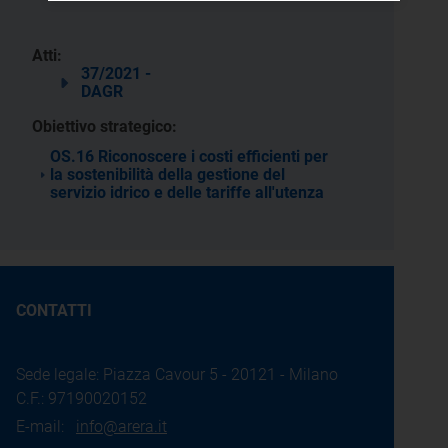
Atti:
37/2021 -
DAGR
Obiettivo strategico:
OS.16 Riconoscere i costi efficienti per
la sostenibilità della gestione del
servizio idrico e delle tariffe all'utenza
CONTATTI
Sede legale: Piazza Cavour 5 - 20121 - Milano
C.F.: 97190020152
E-mail:
info@arera.it