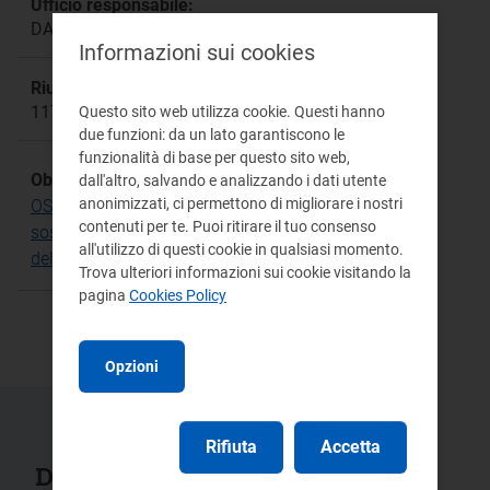
Ufficio responsabile:
DAGR Direzione Affari Generali e Risorse
Informazioni sui cookies
Riunione:
1178
Questo sito web utilizza cookie. Questi hanno
due funzioni: da un lato garantiscono le
funzionalità di base per questo sito web,
Obiettivo Strategico:
dall'altro, salvando e analizzando i dati utente
anonimizzati, ci permettono di migliorare i nostri
OS.16 Riconoscere i costi efficienti per la
contenuti per te. Puoi ritirare il tuo consenso
sostenibilità della gestione del servizio idrico e
all'utilizzo di questi cookie in qualsiasi momento.
delle tariffe all'utenza
Trova ulteriori informazioni sui cookie visitando la
pagina
Cookies Policy
Opzioni
Rifiuta
Accetta
Documenti collegati