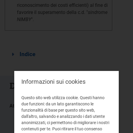
riconoscimento dei costi efficienti) al fine di
favorire il superamento della c.d. "
sindrome
NIMBY
".
Indice
Informazioni sui cookies
Documenti collegati
Questo sito web utilizza cookie. Questi hanno
due funzioni: da un lato garantiscono le
Atti:
funzionalità di base per questo sito web,
582/2025/R/idr
519/2025/R/idr
dall'altro, salvando e analizzando i dati utente
501/2025/R/idr
488/2025/R/idr
anonimizzati, ci permettono di migliorare i nostri
contenuti per te. Puoi ritirare il tuo consenso
479/2025/R/idr
471/2025/R/idr