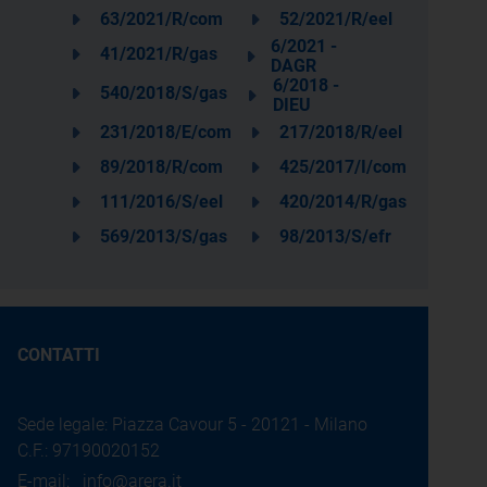
63/2021/R/com
52/2021/R/eel
6/2021 -
41/2021/R/gas
DAGR
6/2018 -
540/2018/S/gas
DIEU
231/2018/E/com
217/2018/R/eel
89/2018/R/com
425/2017/I/com
111/2016/S/eel
420/2014/R/gas
569/2013/S/gas
98/2013/S/efr
CONTATTI
Sede legale: Piazza Cavour 5 - 20121 - Milano
C.F.: 97190020152
E-mail:
info@arera.it