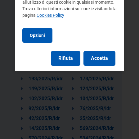
all'utilizzo di questi cookie in qualsiasi momento.
Trova ulteriori informazioni sui cookie visitando la
462/2025/R/idr
449/2025/R/idr
pagina
Cookies Policy
445/2025/R/idr
414/2025/R/idr
398/2025/R/idr
375/2025/R/idr
Opzioni
351/2025/R/idr
350/2025/R/idr
325/2025/R/idr
278/2025/R/idr
Rifiuta
Accetta
265/2025/R/idr
247/2025/R/idr
236/2025/R/idr
199/2025/R/idr
193/2025/R/idr
178/2025/R/idr
149/2025/R/idr
124/2025/R/idr
102/2025/R/idr
104/2025/R/idr
92/2025/R/idr
76/2025/R/idr
42/2025/R/idr
25/2025/R/idr
14/2025/R/idr
569/2024/R/idr
570/2024/R/idr
534/2024/R/idr